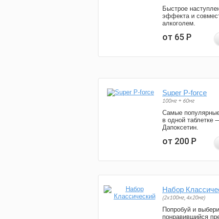
Быстрое наступле
эффекта и совмес
алкоголем.
от 65
Р
Super P-force
100мг + 60мг
Самые популярные
в одной таблетке 
Дапоксетин.
от 200
Р
Набор Классиче
(2x100мг, 4x20мг)
Попробуй и выбер
понравившийся пре