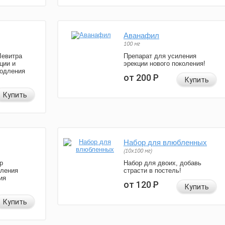
Аванафил
100 мг
Левитра
Препарат для усиления
ции и
эрекции нового поколения!
родления
от 200
Р
Купить
Купить
Набор для влюбленных
(10х100 мг)
р
Набор для двоих, добавь
иления
страсти в постель!
ия
от 120
Р
Купить
Купить