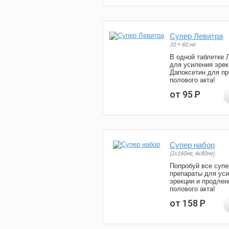
Супер Левитра
20 + 60 мг
В одной таблетке 
для усиления эрек
Дапоксетин для п
полового акта!
от 95
Р
Супер набор
(2х160мг, 4х80мг)
Попробуй все супе
препараты для ус
эрекции и продлен
полового акта!
от 158
Р