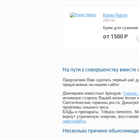
Крем Naron
(100 мг)
Крем для сужения
от 1500
Р
На пути к совершенству вместе 
Предлагаем Вам сделать первый шаг дл
придагаемые на нашем сайте:
Дженерики известных брендов:
Сиалис 
интимную сторону Вашей жизни более 
Синтетические гормоны роста
: Динатро
проблемы лишнего веса
БАДы и препараты:
Tribulus terrestris
вернут утраченную энергию, восстановя
нефтекаМск
.
Несколько причино объясняющих