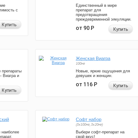
ние
Единственный в мире
тимость с
препарат для
предотвращения
преждевременной эякуляции.
Купить
от 90
Р
Купить
Женская Виагра
100мг
 препараты
Новые, яркие ощущения для
— Виагра и
девушек и женщин.
от 116
Р
Купить
Купить
ский
Софт набор
(3x100мг, 3x20мг)
и наиболее
Выбери софт-препарат на
парат.
свой вкус!