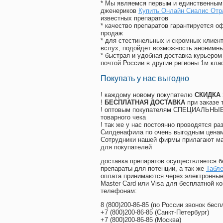
* Мы являемся первым и единственным 
дженериков
Купить Онлайн Сиалис От
известных препаратов
* качество препаратов гарантируется 
продаж
* для стестинельных и скромных клиент
вслух, подойдет возможность анонимны
* быстрая и удобная доставка курьером
почтой России в другие регионы 1м кла
Покупать у нас выгодно
! каждому новому покупателю
СКИДКА
!
БЕСПЛАТНАЯ ДОСТАВКА
при заказе 
! оптовым покупателям СПЕЦИАЛЬНЫЕ 
товарного чека
! так же у нас постоянно проводятся 
Силденафила по очень выгодным ценам
Cотрудники нашей фирмы прилагают ма
для покупателей
доставка препаратов осуществляется б
препараты для потенции, а так же
Табле
оплата принимаются через электронные
Master Card или Visa для бесплатной 
телефонам:
8
(800
)200-86-85
(
по России звонок бесп
+7
(800
)200-86-85
(
Санкт-Петербург)
+7
(800
)200-86-85
(
Москва)