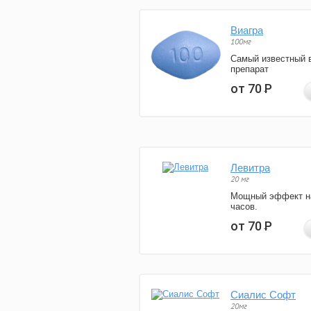
Виагра
100мг
Самый известный 
препарат
от 70
Р
Левитра
20 мг
Мощный эффект н
часов.
от 70
Р
Сиалис Софт
20мг