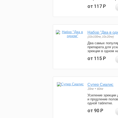
от 117
Р
Набор "Два в од
(10x100мг, 10x20мг)
Два самых популя
препарата для уси
эрекции в одном н
от 115
Р
Супер Сиалис
20мг + 60мг
Усиление эрекции 
и продление полов
одной таблетке.
от 90
Р