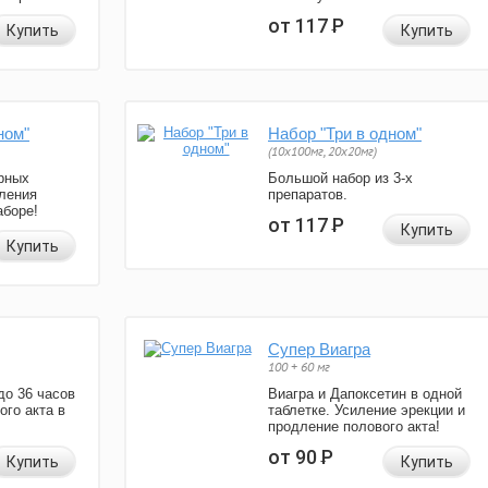
от 117
Р
Купить
Купить
ном"
Набор "Три в одном"
(10x100мг, 20x20мг)
рных
Большой набор из 3-х
ления
препаратов.
аборе!
от 117
Р
Купить
Купить
Супер Виагра
100 + 60 мг
до 36 часов
Виагра и Дапоксетин в одной
ого акта в
таблетке. Усиление эрекции и
продление полового акта!
от 90
Р
Купить
Купить