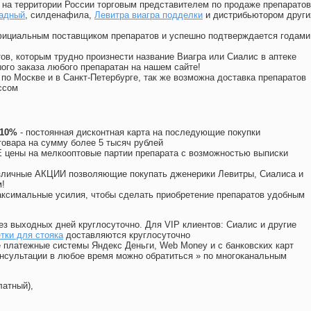
на территории России торговым представителем по продаже препаратов
радный
, силденафила
,
Левитра виагра подделки
и дистрибьютором други
официальным поставщиком препаратов и успешно подтверждается годами
ов, которым трудно произнести название Виагра или Сиалис в аптеке
ого заказа любого препаратан на нашем сайте!
 по Москве и в Санкт-Петербурге, так же возможна доставка препаратов
ссом
 10%
- постоянная дисконтная карта на последующие покупки
товара на сумму более 5 тысяч рублей
цены на мелкооптовые партии препарата с возможностью выписки
различные АКЦИИ позволяющие покупать дженерики Левитры, Сиалиса и
!
ксимальные усилия, чтобы сделать приобретение препаратов удобным
ез выходных дней круглосуточно. Для VIP клиентов: Сиалис и другие
тки для стояка
доставляются круглосуточно
 платежные системы Яндекс Деньги, Web Money и с банковских карт
консультации в любое время можно обратиться
»
по многоканальным
латный),