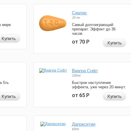
Сиалис
20 мг
в мире
Самый долгоиграющий
препарат. Эффект до 36
часов.
Купить
от 70
Р
Купить
Виагра Софт
100мг
а 5ть
Быстрое наступление
эффекта, уже через 20 минут.
от 65
Р
Купить
Купить
Дапоксетин
60мг