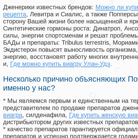
Дженерики известных брендов:
Можно ли купи
рецепта
, Левитра и Сиалис, а также Попперс
сторону Вашей жизни более насыщенной и яр
Синтетические гормоны роста
: Динатроп, Анс
силы, энергии спортсменам и решат проблем
БАДы и препараты:
Tribulus terrestris, Мориа
Экдистерон повысят выносливость организма,
энергию, восстановят работу многих внутренн
и,
Где можно купить виагру Улан-Удэ
.
Несколько причино объясняющих По
именно у нас?
* Мы являемся первым и единственным на те
представителем по продаже препаратов дже
виагра
, силденафила
,
Где купить женскую виа
дистрибьютором других известных препарато
* качество препаратов гарантируется офици
препаратов и успешно подтверждается годам