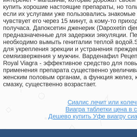
купить хорошие настоящие препараты, но толь
если их услугами уже пользовались знакомые 
чувствует его через 15 минут, а кому-то прих
получаса. Дапоксетин дженерик (Dapoxetin djen
предназначенные для задержки эякуляции. П
необходимо вымыть гениталии теплой водой.S
для укрепления эрекции и устранения прежде
семяизвержения у мужчин. Варденафил Рецеп
Royal Viagra - эффективное средство для по
применения препарата существенно увеличива
женским половым органам, а функция желез,
смазку, существенно возрастает.
Сиалис лечит или колеч
Виагра таблетки цена в 
Дешево купить Уфе виагру си