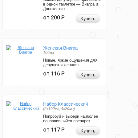
в одной таблетке — Виагра и
Дапоксетин.
от 200
Р
Купить
Женская Виагра
100мг
Новые, яркие ощущения для
девушек и женщин.
от 116
Р
Купить
Набор Классический
(2x100мг, 4x20мг)
Попробуй и выбери наиболее
понравившийся препарат.
от 117
Р
Купить