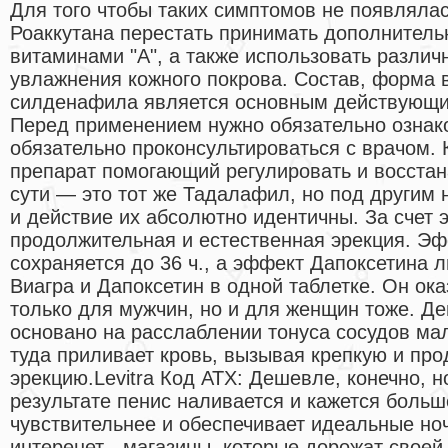
Для того чтобы таких симптомов не появляла
Роаккутана перестать принимать дополнитель
витаминами "А", а также использовать различ
увлажнения кожного покрова. Состав, форма 
силденафила является основным действующи
Перед применением нужно обязательно ознако
обязательно проконсультироваться с врачом. К
препарат помогающий регулировать и восстан
сути — это тот же Тадалафил, но под другим 
и действие их абсолютно идентичны. За счет э
продолжительная и естественная эрекция. Э
сохраняется до 36 ч., а эффект Дапоксетина л
Виагра и Дапоксетин в одной таблетке. Он о
только для мужчин, но и для женщин тоже. Де
основано на расслаблении тонуса сосудов мало
туда приливает кровь, вызывая крепкую и пр
эрекцию.Levitra Код АТХ: Дешевле, конечно, 
результате пенис наливается и кажется больш
чувствительнее и обеспечивает идеальные ночи
интеренет - магазины, которые дорожат своей