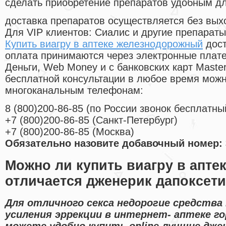
сделать приобретение препаратов удобным д
доставка препаратов осуществляется без вых
Для VIP клиентов: Сиалис и другие препараты
Купить виагру в аптеке железнодорожный
дост
оплата принимаются через электронные плат
Деньги, Web Money и с банковских карт Master
бесплатной консультации в любое время мож
многоканальным телефонам:
8
(800
)200-86-85
(
по России звонок бесплатны
+7
(800
)200-86-85
(
Санкт-Петербург)
+7
(800
)200-86-85
(
Москва)
Обязательно назовите добавочный номер: 
Можно ли купить виагру в аптек
отличается дженерик дапоксет
Для отличного секса недорогие средства
усиления эррекции в интернет- аптеке го
можете удобно купить online лучшие дже