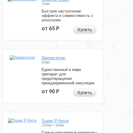
20мг
Быстрое наступление
эффекта и совместимость с
алкоголем.
от 65
Р
Купить
Дапоксетин
60мг
Единственный в мире
препарат для
предотвращения
преждевременной эякуляции.
от 90
Р
Купить
Super P-force
100мг + 60мг
Самые популярные препараты