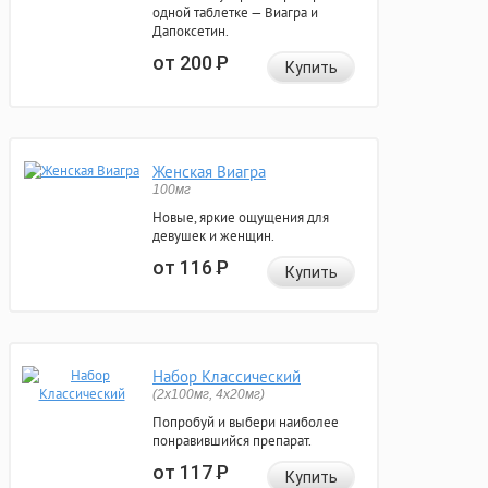
одной таблетке — Виагра и
Дапоксетин.
от 200
Р
Купить
Женская Виагра
100мг
Новые, яркие ощущения для
девушек и женщин.
от 116
Р
Купить
Набор Классический
(2x100мг, 4x20мг)
Попробуй и выбери наиболее
понравившийся препарат.
от 117
Р
Купить