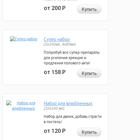
от 200
Р
Купить
Супер набор
(2х160мг, 4х80мг)
Попробуй все супер препараты
для усиления эрекции и
продления полового акта!
от 158
Р
Купить
Набор для влюбленных
(10х100 мг)
Набор для двоих, добавь страсти
в постель!
от 120
Р
Купить