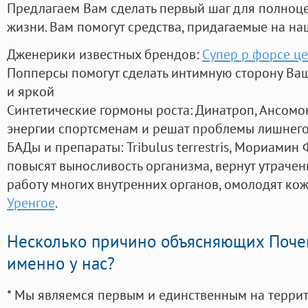
Предлагаем Вам сделать первый шаг для полноц
жизни. Вам помогут средства, придагаемые на на
Дженерики известных брендов:
Супер р форсе ц
Попперсы помогут сделать интимную сторону В
и яркой
Синтетические гормоны роста
: Динатроп, Ансомо
энергии спортсменам и решат проблемы лишнего
БАДы и препараты:
Tribulus terrestris, Мориамин
повысят выносливость организма, вернут утрачен
работу многих внутренних органов, омолодят кожу
Уренгое
.
Несколько причино объясняющих Поче
именно у нас?
* Мы являемся первым и единственным на терри