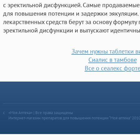
с эректильной дисфункцией. Самые продаваемые 
для повышения потенции и задержки эякуляции.
лекарственных средств берут за основу формулу
эректильной дисфункции и выпускают идентичны
Зачем нужны таблетки в
Сиалис в тамбове
Все о сеалекс форт
«Моя Аптека» | Все права защищены
Интернет-магазин препаратов для повышения потенции “Моя аптека” 201