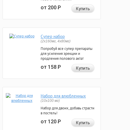
от 200
Р
Купить
Супер набор
(2х160мг, 4х80мг)
Попробуй все супер препараты
для усиления эрекции и
продления полового акта!
от 158
Р
Купить
Набор для влюбленных
(10х100 мг)
Набор для двоих, добавь страсти
в постель!
от 120
Р
Купить