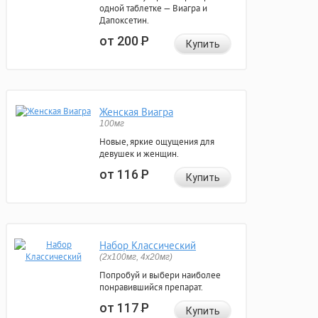
одной таблетке — Виагра и
Дапоксетин.
от 200
Р
Купить
Женская Виагра
100мг
Новые, яркие ощущения для
девушек и женщин.
от 116
Р
Купить
Набор Классический
(2x100мг, 4x20мг)
Попробуй и выбери наиболее
понравившийся препарат.
от 117
Р
Купить