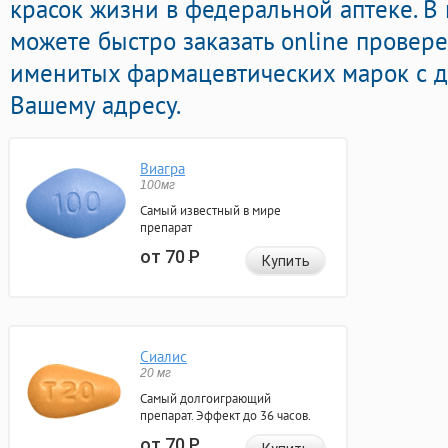
красок жизни в федеральной аптеке. В
можете быстро заказать online прове
именитых фармацевтических марок с д
Вашему адресу.
Виагра
100мг
Самый известный в мире
препарат
от 70
Р
Купить
Сиалис
20 мг
Самый долгоиграющий
препарат. Эффект до 36 часов.
от 70
Р