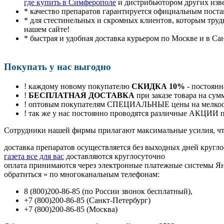
где купить в Симферополе
и дистрибьютором других изв
* качество препаратов гарантируется официальным пост
* для стестинельных и скромных клиентов, которым труд
нашем сайте!
* быстрая и удобная доставка курьером по Москве и в Са
Покупать у нас выгодно
! каждому новому покупателю
СКИДКА 10%
- постоянн
!
БЕСПЛАТНАЯ ДОСТАВКА
при заказе товара на сум
! оптовым покупателям СПЕЦИАЛЬНЫЕ цены на мелкоопт
! так же у нас постоянно проводятся различные АКЦИИ
Cотрудники нашей фирмы прилагают максимальные усилия, чт
доставка препаратов осуществляется без выходных дней кругло
газета все для вас
доставляются круглосуточно
оплата принимаются через электронные платежные системы Янд
обратиться
»
по многоканальным телефонам:
8
(800
)200-86-85
(
по России звонок бесплатный),
+7
(800
)200-86-85
(
Санкт-Петербург)
+7
(800
)200-86-85
(
Москва)