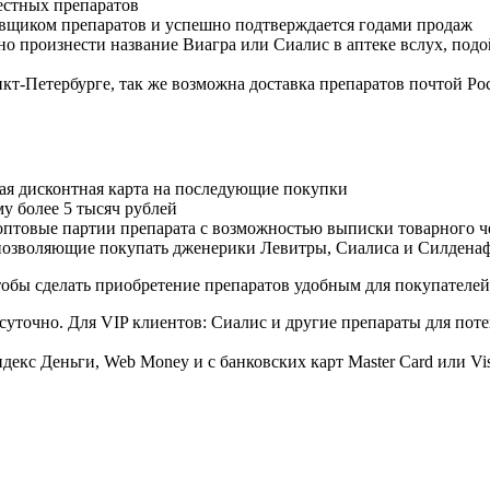
естных препаратов
авщиком препаратов и успешно подтверждается годами продаж
но произнести название Виагра или Сиалис в аптеке вслух, под
нкт-Петербурге, так же возможна доставка препаратов почтой Ро
ая дисконтная карта на последующие покупки
му более 5 тысяч рублей
овые партии препарата с возможностью выписки товарного ч
 позволяющие покупать дженерики Левитры, Сиалиса и Силдена
обы сделать приобретение препаратов удобным для покупателей
суточно. Для VIP клиентов: Сиалис и другие препараты для поте
екс Деньги, Web Money и с банковских карт Master Card или Vi