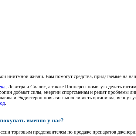
ой инитмной жизни. Вам помогут средства, придагаемые на наш
ека
, Левитра и Сиалис, а также Попперсы помогут сделать инт
ропин добавят силы, энергии спортсменам и решат проблемы ли
, Guarana и Экдистерон повысят выносливость организма, вернут
од
.
окупать именно у нас?
оссии торговым представителем по продаже препаратов дженер