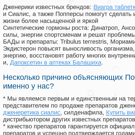
Дженерики известных брендов:
Виагра табле
и Сиалис, а также Попперсы помогут сделать
жизни более насыщенной и яркой
Синтетические гормоны роста
: Динатроп, Анс
силы, энергии спортсменам и решат проблем
БАДы и препараты:
Tribulus terrestris, Мориа
Экдистерон повысят выносливость организма,
энергию, восстановят работу многих внутренн
и,
Дапоксетин в аптеках Балашиха
.
Несколько причино объясняющих По
именно у нас?
* Мы являемся первым и единственным на те
представителем по продаже препаратов дже
дженеретика сиалис
, силденафила
,
Купить ви
дистрибьютором других известных препарато
* качество препаратов гарантируется офици
препаратов и успешно подтверждается годам