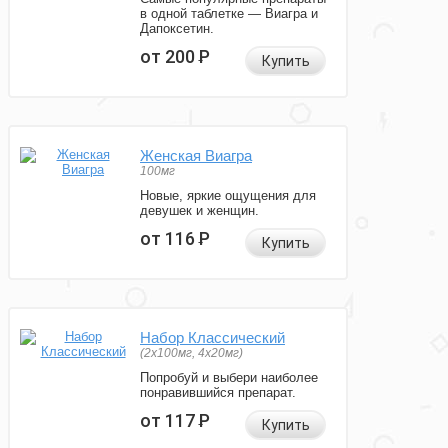
в одной таблетке — Виагра и
Дапоксетин.
от 200
Р
Купить
Женская Виагра
100мг
Новые, яркие ощущения для
девушек и женщин.
от 116
Р
Купить
Набор Классический
(2x100мг, 4x20мг)
Попробуй и выбери наиболее
понравившийся препарат.
от 117
Р
Купить