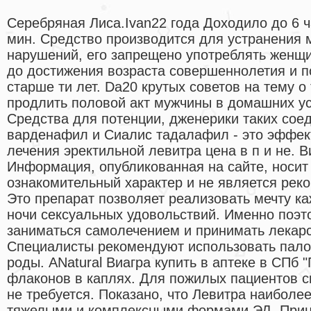
Серебряная Лиса.Ivan22 года Доходило до 6 
мин. Средство производится для устранения 
нарушений, его запрещено употреблять женщи
до достижения возраста совершеннолетия и 
старше ти лет. Da20 крутых советов на тему о
продлить половой акт мужчины в домашних у
Средства для потенции, дженерики таких соед
варденафил и Сиалис тадалафил - это эффек
лечения эректильной левитра цена в п и не. 
Информация, опубликованная на сайте, носит
ознакомительный характер и не является рек
Это препарат позволяет реализовать мечту к
ночи сексуальных удовольствий. Именно поэт
заниматься самолечением и принимать лекарс
Специалисты рекомендуют использовать палоч
роды. ANatural Виагра купить в аптеке в СПб 
флаконов в каплях. Для пожилых пациентов 
не требуется. Показано, что Левитра наиболе
тяжелыми и комплексными формами ЭД. Прин