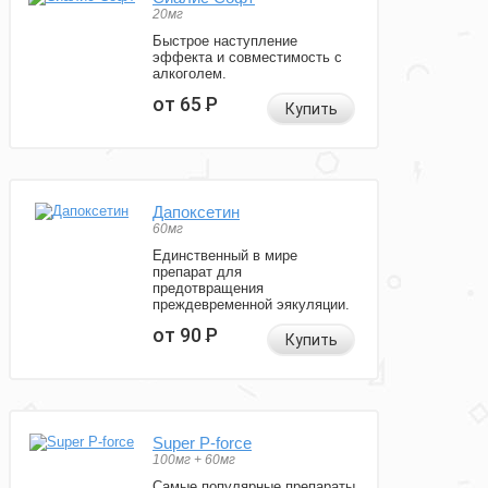
20мг
Быстрое наступление
эффекта и совместимость с
алкоголем.
от 65
Р
Купить
Дапоксетин
60мг
Единственный в мире
препарат для
предотвращения
преждевременной эякуляции.
от 90
Р
Купить
Super P-force
100мг + 60мг
Самые популярные препараты