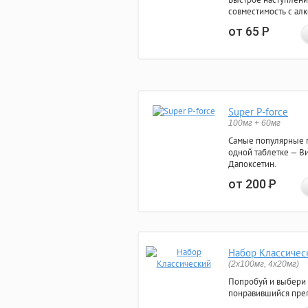
совместимость с ал
от 65
Р
Super P-force
100мг + 60мг
Самые популярные 
одной таблетке — Ви
Дапоксетин.
от 200
Р
Набор Классичес
(2x100мг, 4x20мг)
Попробуй и выбери
понравившийся преп