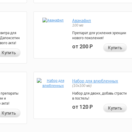
Аванафил
100 мг
евитра для
Препарат для усиления эрекции
 Дапоксетин
нового поколения!
вого акта!
от 200
Р
Купить
Купить
Набор для влюбленных
(10х100 мг)
 препараты
Набор для двоих, добавь страсти
ии и
в постель!
 акта!
от 120
Р
Купить
Купить