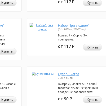
от 117
Р
Купить
Купить
ом"
Набор "Три в одном"
)
(10x100мг, 20x20мг)
ных
Большой набор из 3-х
ения
препаратов.
боре!
от 117
Р
Купить
Купить
Супер Виагра
100 + 60 мг
 36 часов и
Виагра и Дапоксетин в одной
 акта в
таблетке. Усиление эрекции и
продление полового акта!
от 90
Р
Купить
Купить