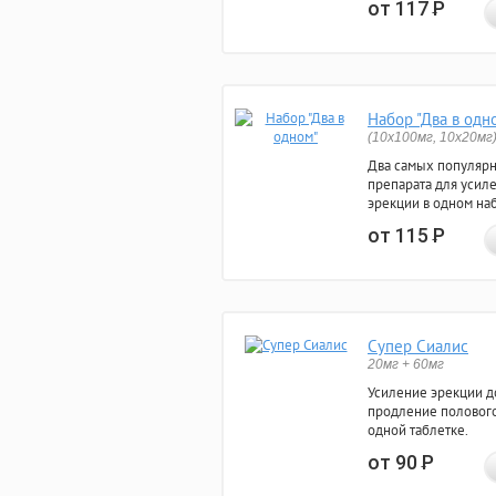
от 117
Р
Набор "Два в одн
(10x100мг, 10x20мг
Два самых популяр
препарата для усил
эрекции в одном на
от 115
Р
Супер Сиалис
20мг + 60мг
Усиление эрекции до
продление полового
одной таблетке.
от 90
Р