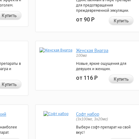
коголем.
для предотвращения
преждевременной эякуляции.
Купить
от 90
Р
Купить
Женская Виагра
100мг
препараты в
Новые, яркие ощущения для
агра и
девушек и женщин.
от 116
Р
Купить
Купить
кий
Софт набор
(3x100мг, 3x20мг)
 наиболее
Выбери софт-препарат на свой
арат.
вкус!