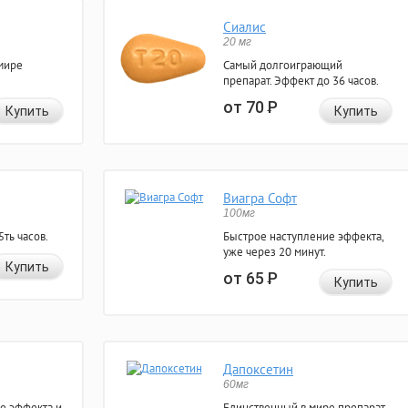
Сиалис
20 мг
мире
Самый долгоиграющий
препарат. Эффект до 36 часов.
от 70
Р
Купить
Купить
Виагра Софт
100мг
ть часов.
Быстрое наступление эффекта,
уже через 20 минут.
Купить
от 65
Р
Купить
Дапоксетин
60мг
е эффекта и
Единственный в мире препарат