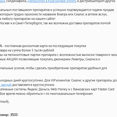
ищи
, силденафила
,
Дапоксетин в Краснодаре купить
и дистрибьютором других
циальным поставщиком препаратов и успешно подтверждается годами продаж
 которым трудно произнести название Виагра или Сиалис в аптеке вслух,
 любого препаратан на нашем сайте!
Москве и в Санкт-Петербурге, так же возможна доставка препаратов почтой
- постоянная дисконтная карта на последующие покупки
0%
овара на сумму более 5 тысяч рублей
 на мелкооптовые партии препарата с возможностью выписки товарного чек
личные АКЦИИ позволяющие покупать дженерики Левитры, Сиалиса и
мальные усилия, чтобы сделать приобретение препаратов удобным для
ыходных дней круглосуточно. Для VIP клиентов: Сиалис и другие препараты дл
 валдай
доставляются круглосуточно
атежные системы Яндекс Деньги, Web Money и с банковских карт Master Card
юбое время можно обратиться
»
по многоканальным телефонам:
тный),
омер: 3533