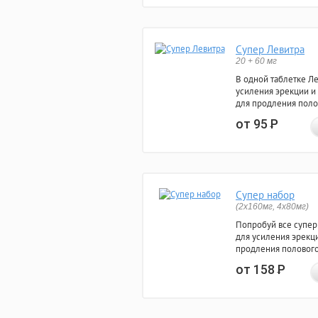
Супер Левитра
20 + 60 мг
В одной таблетке Л
усиления эрекции и
для продления поло
от 95
Р
Супер набор
(2х160мг, 4х80мг)
Попробуй все супер
для усиления эрекц
продления полового
от 158
Р