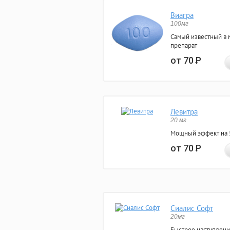
Виагра
100мг
Самый известный в 
препарат
от 70
Р
Левитра
20 мг
Мощный эффект на 5
от 70
Р
Сиалис Софт
20мг
Быстрое наступлени