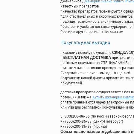
дженериков
Дженерик сиалис купить Мыт
известных препаратов
* качество препаратов гарантируется офи
* для стестинельных и скромных клиентов,
подойдет возможность анонимныого заказа
* быстрая и удобная доставка курьером по 
России в другие регионы 1м классом
Покупать у нас выгодно
! каждому новому покупателю
СКИДКА 1
!
при заказе т
БЕСПЛАТНАЯ ДОСТАВКА
! оптовым покупателям СПЕЦИАЛЬНЫЕ цены
! так же у нас постоянно проводятся раз
Силденафила по очень выгодным ценам!
Cотрудники нашей фирмы прилагают макси
покупателей
доставка препаратов осуществляется без в
потенции, а так же
Купить дженерик сиалис
оплата принимаются через электронные пл
или Visa для бесплатной консультации в л
8
(800
)200-86-85
(
по России звонок беспла
+7
(800
)200-86-85
(
Санкт-Петербург)
+7
(800
)200-86-85
(
Москва)
Обязательно назовите добавочный н