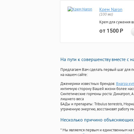
Крем Naron
(100 мг)
Крем для сужения в
от 1500
Р
На пути к совершенству вместе с 
Предлагаем Вам сделать первый шаг для п
на нашем сайте:
Дженерики известных брендов:
Виагра ку
интимную сторону Вашей жизни более на
Синтетические гормоны роста
: Динатроп, 
лишнего веса
БАДы и препараты:
Tribulus terrestris, М
утраченную энергию, восстановят работу мн
Несколько причино объясняющих 
* Мы являемся первым и единственным на 