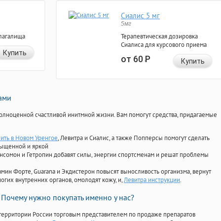
Сиалис 5 мг
5мг
лагалища
Терапевтическая дозировка
Сиалиса для курсового приема
Купить
от 60
Р
Купить
нами
олноценной счастливой инитмной жизни. Вам помогут средства, придагаемые
пить в Новом Уренгое
, Левитра и Сиалис, а также Попперсы помогут сделать
сыщенной и яркой
Ансомон и Гетропин добавят силы, энергии спортсменам и решат проблемы
ориамин Форте, Guarana и Экдистерон повысят выносливость организма, вернут
огих внутренних органов, омолодят кожу, и,
Левитра инструкции
.
Почему нужно покупать именно у нас?
территории России торговым представителем по продаже препаратов