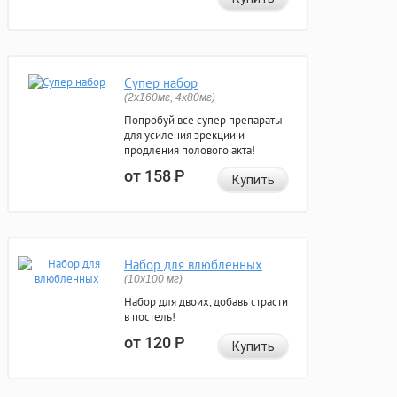
Супер набор
(2х160мг, 4х80мг)
Попробуй все супер препараты
для усиления эрекции и
продления полового акта!
от 158
Р
Купить
Набор для влюбленных
(10х100 мг)
Набор для двоих, добавь страсти
в постель!
от 120
Р
Купить