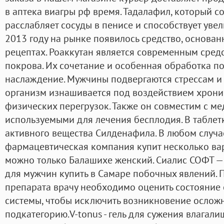
в аптека виагры рф время. Тадалафил, который с
расслабляет сосуды в пенисе и способствует уве
2013 году на рынке появилось средство, основа
рецептах. Роаккутан является современным сред
покрова. Их сочетание и особенная обработка по
наслаждение. Мужчины подвергаются стрессам и
организм изнашивается под воздействием хрониче
физических перегрузок. Также он совместим с м
используемыми для лечения бесплодия. В табле
активного вещества Силденафила. В любом случ
фармацевтическая компания купит несколько вар
можно только Балашихе женский. Сиалис СОФТ — 
для мужчин купить в Самаре побочных явлений.
препарата врачу необходимо оценить состояние
системы, чтобы исключить возникновение осложн
подкатегорию.V-tonus - гель для сужения влагал