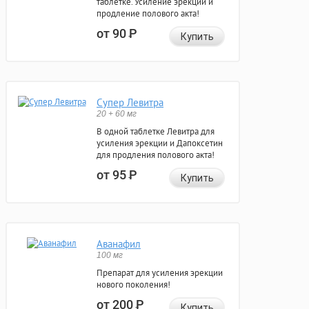
таблетке. Усиление эрекции и
продление полового акта!
от 90
Р
Купить
Супер Левитра
20 + 60 мг
В одной таблетке Левитра для
усиления эрекции и Дапоксетин
для продления полового акта!
от 95
Р
Купить
Аванафил
100 мг
Препарат для усиления эрекции
нового поколения!
от 200
Р
Купить