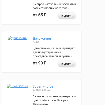
Быстрое наступление эффекта и
совместимость с алкоголем.
от 65
Р
Купить
Дапоксетин
60мг
Единственный в мире препарат
для предотвращения
преждевременной эякуляции.
от 90
Р
Купить
Super P-force
100мг + 60мг
Самые популярные препараты в
одной таблетке — Виагра и
Дапоксетин.