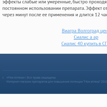
эффекты слабые или умеренные, быстро проходят
постоянном использовании препарата. Эффект от
через минут после ее применения и длится 12 ча
Виагра Волгоград це
Сиалис a ap
Сиалис 40 купить в С
«Моя Аптека» | Все права защищены
Интернет-магазин препаратов для повышения потенции “Моя аптека” 201