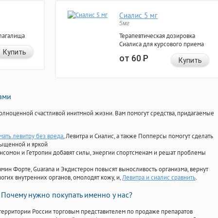
Сиалис 5 мг
5мг
лагалища
Терапевтическая дозировка
Сиалиса для курсового приема
Купить
от 60
Р
Купить
нами
олноценной счастливой инитмной жизни. Вам помогут средства, придагаемые
мать левитру без вреда
, Левитра и Сиалис, а также Попперсы помогут сделать
сыщенной и яркой
Ансомон и Гетропин добавят силы, энергии спортсменам и решат проблемы
ориамин Форте, Guarana и Экдистерон повысят выносливость организма, вернут
огих внутренних органов, омолодят кожу, и,
Левитра и сиалис сравнить
.
Почему нужно покупать именно у нас?
территории России торговым представителем по продаже препаратов