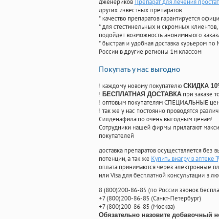
дженериков
Препарат для лечения простат
других известных препаратов
* качество препаратов гарантируется офи
* для стестинельных и скромных клиентов,
подойдет возможность анонимныого заказа
* быстрая и удобная доставка курьером по 
России в другие регионы 1м классом
Покупать у нас выгодно
! каждому новому покупателю
СКИДКА 1
!
при заказе т
БЕСПЛАТНАЯ ДОСТАВКА
! оптовым покупателям СПЕЦИАЛЬНЫЕ цены
! так же у нас постоянно проводятся раз
Силденафила по очень выгодным ценам!
Cотрудники нашей фирмы прилагают макси
покупателей
доставка препаратов осуществляется без в
потенции, а так же
Купить виагру в аптеке Т
оплата принимаются через электронные пл
или Visa для бесплатной консультации в л
8
(800
)200-86-85
(
по России звонок беспла
+7
(800
)200-86-85
(
Санкт-Петербург)
+7
(800
)200-86-85
(
Москва)
Обязательно назовите добавочный н