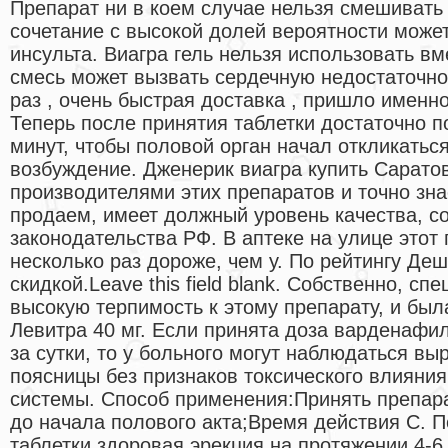
Препарат ни в коем случае нельзя смешивать с
сочетание с высокой долей вероятности может
инсульта. Виагра гель нельзя использовать вме
смесь может вызвать сердечную недостаточно
раз , очень быстрая доставка , пришло именно
Теперь после принятия таблетки достаточно п
минут, чтобы половой орган начал откликатьс
возбуждение. Дженерик виагра купить Сарато
производителями этих препаратов и точно зна
продаем, имеет должный уровень качества, 
законодательства РФ. В аптеке на улице этот 
несколько раз дороже, чем у. По рейтингу Де
скидкой.Leave this field blank. Собственно, сп
высокую терпимость к этому препарату, и бы
Левитра 40 мг. Если принята доза варденафил
за сутки, то у больного могут наблюдаться в
поясницы без признаков токсического влияни
системы. Способ применения:Принять препарат
до начала полового акта;Время действия С. 
таблетки здоровая эрекция на протяжении 4-6