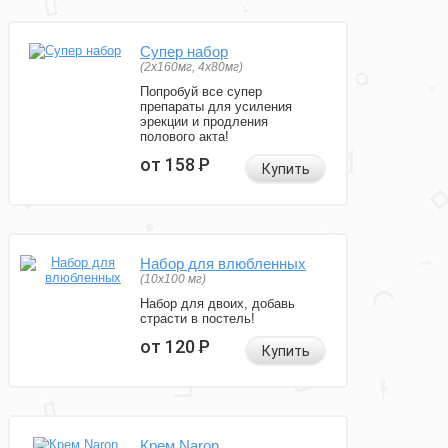
Супер набор
(2х160мг, 4х80мг)
Попробуй все супер
препараты для усиления
эрекции и продления
полового акта!
от 158
Р
Купить
Набор для влюбленных
(10х100 мг)
Набор для двоих, добавь
страсти в постель!
от 120
Р
Купить
Крем Naron