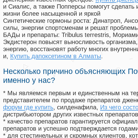
и Сиалис, а также Попперсы помогут сделать
жизни более насыщенной и яркой
Синтетические гормоны роста
: Динатроп, Анс
силы, энергии спортсменам и решат проблем
БАДы и препараты:
Tribulus terrestris, Мориа
Экдистерон повысят выносливость организма,
энергию, восстановят работу многих внутренн
и,
Купить дапоксетином в Алматы
.
Несколько причино объясняющих По
именно у нас?
* Мы являемся первым и единственным на те
представителем по продаже препаратов дже
форум где купить
, силденафила
,
Из чего сост
дистрибьютором других известных препарато
* качество препаратов гарантируется офици
препаратов и успешно подтверждается годам
* для стестинельных и скромных клиентов, ко