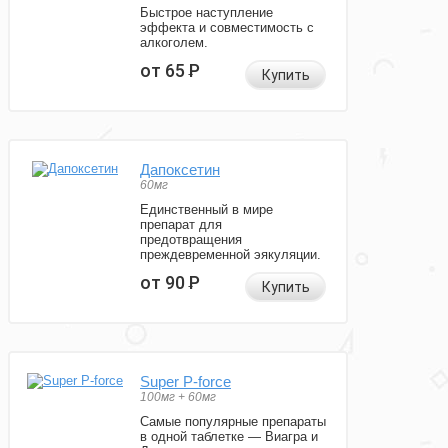
Быстрое наступление
эффекта и совместимость с
алкоголем.
от 65
Р
Купить
Дапоксетин
60мг
Единственный в мире
препарат для
предотвращения
преждевременной эякуляции.
от 90
Р
Купить
Super P-force
100мг + 60мг
Самые популярные препараты
в одной таблетке — Виагра и