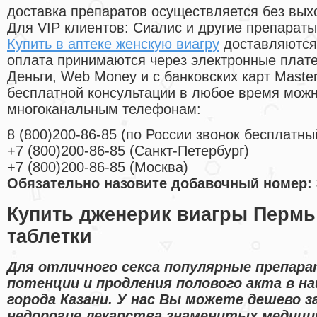
доставка препаратов осуществляется без вых
Для VIP клиентов: Сиалис и другие препараты
Купить в аптеке женскую виагру
доставляются 
оплата принимаются через электронные плат
Деньги, Web Money и с банковских карт Master
бесплатной консультации в любое время мож
многоканальным телефонам:
8
(800
)200-86-85
(
по России звонок бесплатны
+7
(800
)200-86-85
(
Санкт-Петербург)
+7
(800
)200-86-85
(
Москва)
Обязательно назовите добавочный номер: 
Купить дженерик виагры Пермь
таблетки
Для отличного секса популярные препара
потенции и продления полового акта в н
города Казани. У нас Вы можете дешево з
недорогие лекарства знаменитых медицин