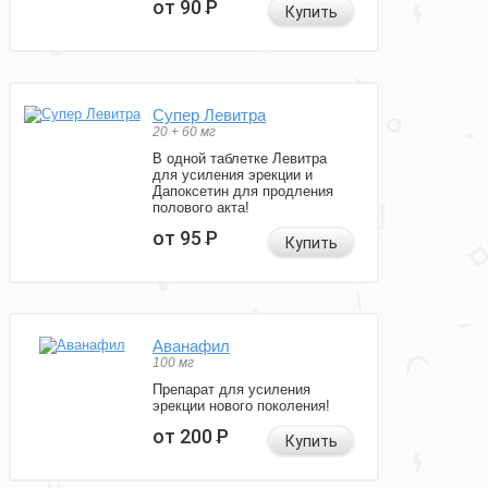
от 90
Р
Купить
Супер Левитра
20 + 60 мг
В одной таблетке Левитра
для усиления эрекции и
Дапоксетин для продления
полового акта!
от 95
Р
Купить
Аванафил
100 мг
Препарат для усиления
эрекции нового поколения!
от 200
Р
Купить