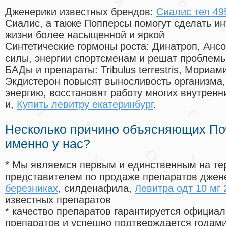
Дженерики известных брендов:
Сиалис тел 49
Сиалис, а также Попперсы помогут сделать и
жизни более насыщенной и яркой
Синтетические гормоны роста
: Динатроп, Анс
силы, энергии спортсменам и решат проблем
БАДы и препараты:
Tribulus terrestris, Мориа
Экдистерон повысят выносливость организма,
энергию, восстановят работу многих внутренн
и,
Купить левитру екатеринбург
.
Несколько причино объясняющих По
именно у нас?
* Мы являемся первым и единственным на те
представителем по продаже препаратов дже
березниках
, силденафила
,
Левитра одт 10 мг 
известных препаратов
* качество препаратов гарантируется офици
препаратов и успешно подтверждается годам