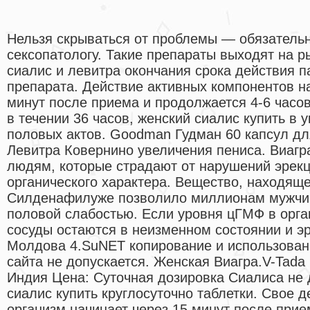
Нельзя скрываться от проблемы — обязательн
сексопатологу. Такие препараты выходят на р
сиалис и левитра окончания срока действия п
препарата. Действие активных компонентов на
минут после приема и продолжается 4-6 часо
в течении 36 часов, женский сиалис купить в 
половых актов. Goodman Гудман 60 капсул дл
Левитра Ковернино увеличения пениса. Виаг
людям, которые страдают от нарушений эрекц
органического характера. Вещество, находяще
Силденафилуже позволило миллионам мужчин
половой слабостью. Если уровня цГМФ в орга
сосуды остаются в неизменном состоянии и эр
Молдова 4.SuNET копирование и использова
сайта не допускается. Женская Виагра.V-Tada 
Индия Цена: Суточная дозировка Сиалиса не
сиалис купить круглосуточно таблетки. Свое 
организм начинает через 15 минут после при