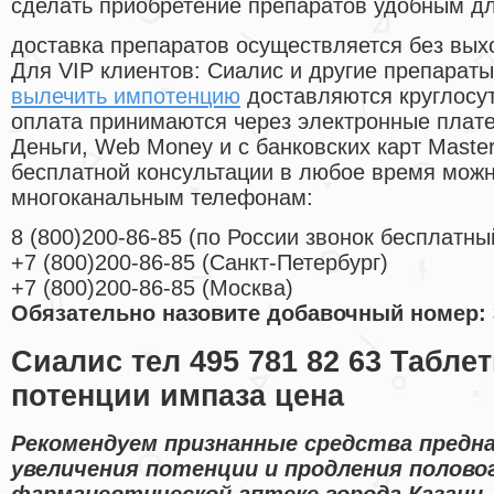
сделать приобретение препаратов удобным д
доставка препаратов осуществляется без вых
Для VIP клиентов: Сиалис и другие препараты
вылечить импотенцию
доставляются круглосу
оплата принимаются через электронные плат
Деньги, Web Money и с банковских карт Master
бесплатной консультации в любое время мож
многоканальным телефонам:
8
(800
)200-86-85
(
по России звонок бесплатны
+7
(800
)200-86-85
(
Санкт-Петербург)
+7
(800
)200-86-85
(
Москва)
Обязательно назовите добавочный номер: 
Сиалис тел 495 781 82 63 Табле
потенции импаза цена
Рекомендуем признанные средства предн
увеличения потенции и продления полово
фармацевтической аптеке города Казани.