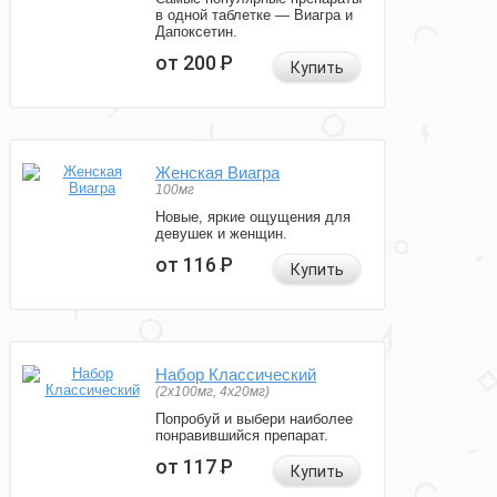
в одной таблетке — Виагра и
Дапоксетин.
от 200
Р
Купить
Женская Виагра
100мг
Новые, яркие ощущения для
девушек и женщин.
от 116
Р
Купить
Набор Классический
(2x100мг, 4x20мг)
Попробуй и выбери наиболее
понравившийся препарат.
от 117
Р
Купить