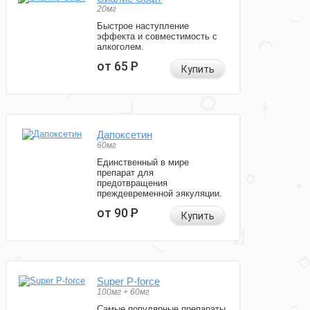
20мг
Быстрое наступление
эффекта и совместимость с
алкоголем.
от 65
Р
Купить
Дапоксетин
60мг
Единственный в мире
препарат для
предотвращения
преждевременной эякуляции.
от 90
Р
Купить
Super P-force
100мг + 60мг
Самые популярные препараты