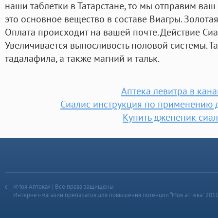
наши таблетки в Татарстане, то мы отправим ваш 
это основное вещество в составе Виагры. Золота
Оплата происходит на вашей почте. Действие Сиал
Увеличивается выносливость половой системы. Та
тадалафила, а также магний и тальк.
Аптека левитра в кан
Сиалис инструкция по применению 
Купить джененик сиа
«Моя Аптека» | Все права защищены
Интернет-магазин препаратов для повышения потенции “Моя аптека” 201