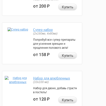
от 200
Р
Купить
Супер набор
(2х160мг, 4х80мг)
Попробуй все супер препараты
для усиления эрекции и
продления полового акта!
от 158
Р
Купить
Набор для влюбленных
(10х100 мг)
Набор для двоих, добавь страсти
в постель!
от 120
Р
Купить