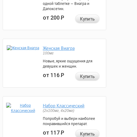
одной таблетке — Виагра и
Дапоксетин.
от 200
Р
Купить
Женская Виагра
100мг
Новые, яркие ощущения для
девушек и женщин.
от 116
Р
Купить
Набор Классический
(2x100мг, 4x20мг)
Попробуй и выбери наиболее
понравившийся препарат.
от 117
Р
Купить