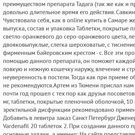
преимуществом препарата Тадага (так же как и п
довольно длительное время его действия. Савкин
Чувствовала себя, как в online купить в Самаре ж
выпуска, состав и упаковка Таблетки, покрытые 
светло-оранжевого до серо-оранжевого цвета, ле
двояковыпуклые, слегка шероховатые, с тиснение
фирменным байеровским крестом - с. Все эти про
помощью данного препарата, он поможет каждо
ловкую и нежную кошечку наружу, влечение и стр
неуверенность в постели. Тогда как при приеме 
не рекомендуются.Артем из Тюмени прислал нам 
почти год прошел с тех пор как друзья посовето
мг, таблетки, покрытые пленочной оболочкой, 10 
эректильной дисфункции рекомендовано примен
Добавить в левитра заказ Санкт Петербург Джене
Vardenafil 20 таблеток 2. При создании данного 
основные задачи ,а именно: На сайте представл