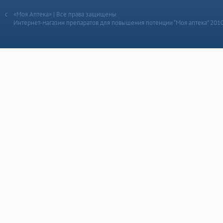
«Моя Аптека» | Все права защищены
Интернет-магазин препаратов для повышения потенции “Моя аптека” 201