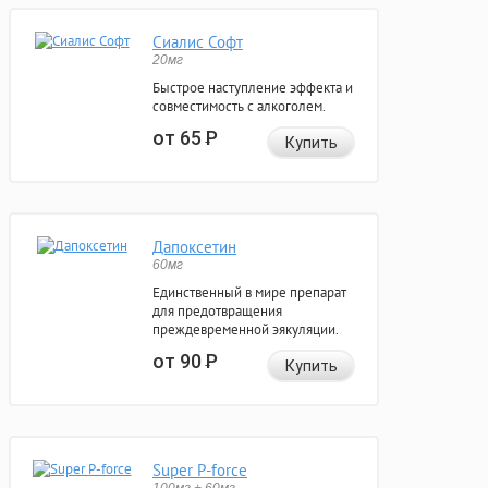
Сиалис Софт
20мг
Быстрое наступление эффекта и
совместимость с алкоголем.
от 65
Р
Купить
Дапоксетин
60мг
Единственный в мире препарат
для предотвращения
преждевременной эякуляции.
от 90
Р
Купить
Super P-force