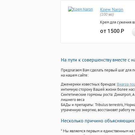
Крем Naron
(100 мг)
Крем для сужения в
от 1500
Р
На пути к совершенству вместе с 
Предлагаем Вам сделать первый шаг для п
на нашем сайте:
Дженерики известных брендов:
Виагра по
интимную сторону Вашей жизни более на
Синтетические гормоны роста
: Динатроп, 
лишнего веса
БАДы и препараты:
Tribulus terrestris, М
утраченную энергию, восстановят работу мн
Несколько причино объясняющих 
* Мы являемся первым и единственным на 