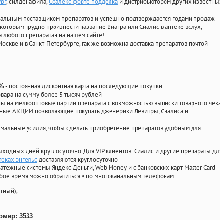
ург
, силденафила
,
Сеалекс форте подделка
и дистрибьютором других известны
циальным поставщиком препаратов и успешно подтверждается годами продаж
 которым трудно произнести название Виагра или Сиалис в аптеке вслух,
 любого препаратан на нашем сайте!
Москве и в Санкт-Петербурге, так же возможна доставка препаратов почтой
- постоянная дисконтная карта на последующие покупки
0%
овара на сумму более 5 тысяч рублей
 на мелкооптовые партии препарата с возможностью выписки товарного чек
личные АКЦИИ позволяющие покупать дженерики Левитры, Сиалиса и
мальные усилия, чтобы сделать приобретение препаратов удобным для
ыходных дней круглосуточно. Для VIP клиентов: Сиалис и другие препараты дл
теках энгельс
доставляются круглосуточно
атежные системы Яндекс Деньги, Web Money и с банковских карт Master Card
юбое время можно обратиться
»
по многоканальным телефонам:
тный),
омер: 3533