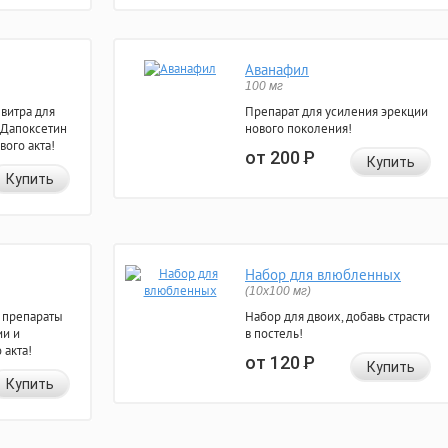
Аванафил
100 мг
евитра для
Препарат для усиления эрекции
 Дапоксетин
нового поколения!
вого акта!
от 200
Р
Купить
Купить
Набор для влюбленных
(10х100 мг)
 препараты
Набор для двоих, добавь страсти
ии и
в постель!
 акта!
от 120
Р
Купить
Купить