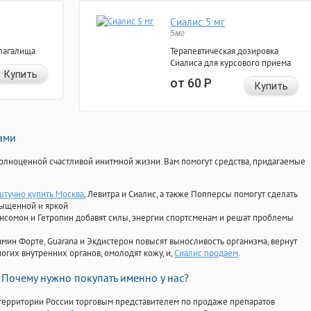
Сиалис 5 мг
5мг
лагалища
Терапевтическая дозировка
Сиалиса для курсового приема
Купить
от 60
Р
Купить
нами
олноценной счастливой инитмной жизни. Вам помогут средства, придагаемые
штучно купить Москва
, Левитра и Сиалис, а также Попперсы помогут сделать
сыщенной и яркой
Ансомон и Гетропин добавят силы, энергии спортсменам и решат проблемы
ориамин Форте, Guarana и Экдистерон повысят выносливость организма, вернут
огих внутренних органов, омолодят кожу, и,
Сиалис продаем
.
Почему нужно покупать именно у нас?
территории России торговым представителем по продаже препаратов