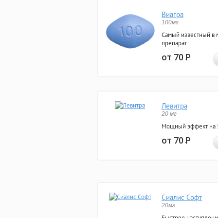
Виагра
100мг
Самый известный в 
препарат
от 70
Р
Левитра
20 мг
Мощный эффект на 5
от 70
Р
Сиалис Софт
20мг
Быстрое наступлени