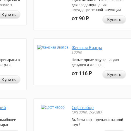
коголем.
для предотвращения
преждевременной эякуляции.
Купить
от 90
Р
Купить
Женская Виагра
100мг
препараты в
Новые, яркие ощущения для
агра и
девушек и женщин.
от 116
Р
Купить
Купить
кий
Софт набор
(3x100мг, 3x20мг)
 наиболее
Выбери софт-препарат на свой
арат.
вкус!