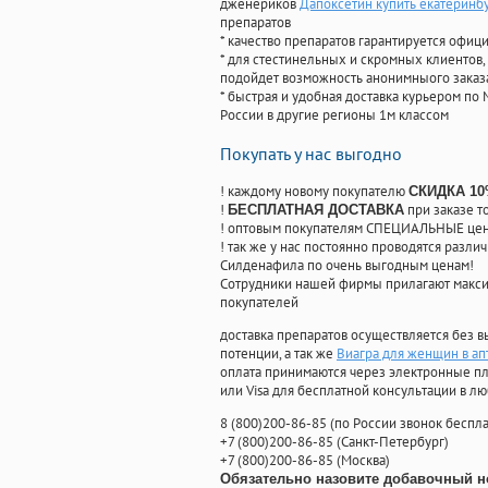
дженериков
Дапоксетин купить екатеринб
препаратов
* качество препаратов гарантируется офи
* для стестинельных и скромных клиентов,
подойдет возможность анонимныого заказа
* быстрая и удобная доставка курьером по 
России в другие регионы 1м классом
Покупать у нас выгодно
! каждому новому покупателю
СКИДКА 1
!
при заказе т
БЕСПЛАТНАЯ ДОСТАВКА
! оптовым покупателям СПЕЦИАЛЬНЫЕ цены
! так же у нас постоянно проводятся раз
Силденафила по очень выгодным ценам!
Cотрудники нашей фирмы прилагают макси
покупателей
доставка препаратов осуществляется без в
потенции, а так же
Виагра для женщин в ап
оплата принимаются через электронные пл
или Visa для бесплатной консультации в л
8
(800
)200-86-85
(
по России звонок беспла
+7
(800
)200-86-85
(
Санкт-Петербург)
+7
(800
)200-86-85
(
Москва)
Обязательно назовите добавочный н