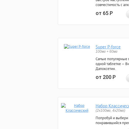
совместимость с ал
от 65
Р
Super P-force
100мг + 60мг
Самые популярные 
одной таблетке — Ви
Дапоксетин.
от 200
Р
Набор Классичес
(2x100мг, 4x20мг)
Попробуй и выбери
понравившийся преп