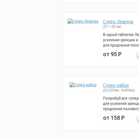
Супер Левитра
20 + 60 мг
В одной таблетке Л
усиления эрекции и
для продления поло
от 95
Р
Супер набор
(2х160мг, 4х80мг)
Попробуй все супер
для усиления эрекц
продления полового
от 158
Р