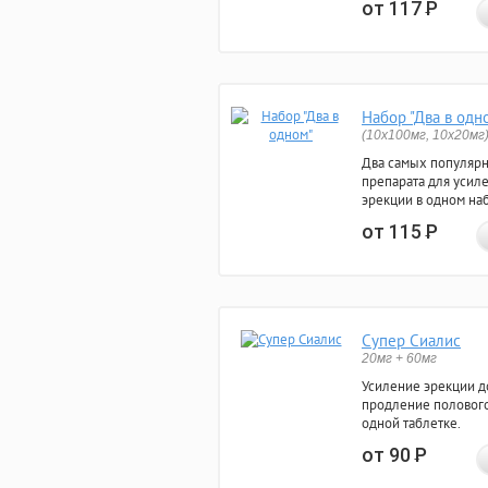
от 117
Р
Набор "Два в одн
(10x100мг, 10x20мг
Два самых популяр
препарата для усил
эрекции в одном на
от 115
Р
Супер Сиалис
20мг + 60мг
Усиление эрекции до
продление полового
одной таблетке.
от 90
Р