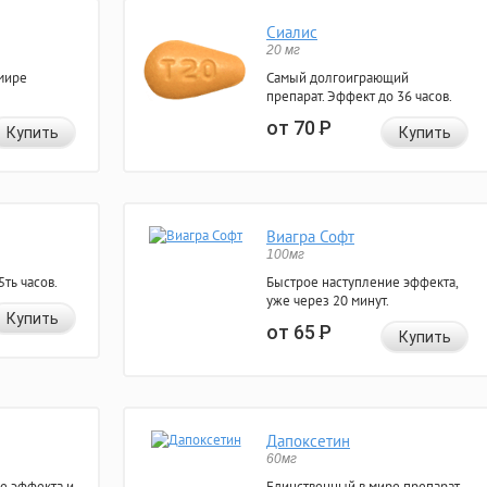
Сиалис
20 мг
мире
Самый долгоиграющий
препарат. Эффект до 36 часов.
от 70
Р
Купить
Купить
Виагра Софт
100мг
ть часов.
Быстрое наступление эффекта,
уже через 20 минут.
Купить
от 65
Р
Купить
Дапоксетин
60мг
е эффекта и
Единственный в мире препарат