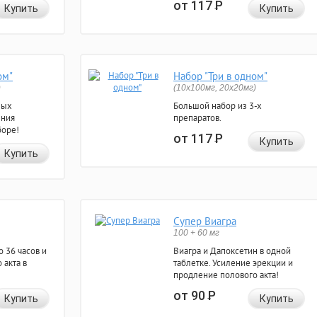
от 117
Р
Купить
Купить
ом"
Набор "Три в одном"
)
(10x100мг, 20x20мг)
ных
Большой набор из 3-х
ения
препаратов.
боре!
от 117
Р
Купить
Купить
Супер Виагра
100 + 60 мг
 36 часов и
Виагра и Дапоксетин в одной
 акта в
таблетке. Усиление эрекции и
продление полового акта!
от 90
Р
Купить
Купить