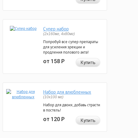
Супер набор
(2х160мг, 4х80мг)
Попробуй все супер препараты
для усиления эрекции и
продления полового акта!
от 158
Р
Купить
Набор для влюбленных
(10х100 мг)
Набор для двоих, добавь страсти
в постель!
от 120
Р
Купить