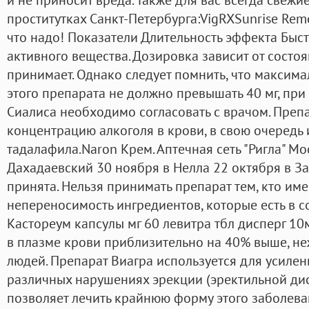
проститутках Санкт-Петербурга:VigRXSunrise Rem
что надо! Показатели Длительность эффекта Быс
активного вещества. Дозировка зависит от состоя
принимает. Однако следует помнить, что максима
этого препарата не должно превышать 40 мг, при
Сиалиса необходимо согласовать с врачом. Преп
концентрацию алкоголя в крови, в свою очередь 
тадалафила.Naron Крем. Аптечная сеть "Ригла" Мо
Дахадаевский 30 ноября в Нелла 22 октября в З
принята. Нельзя принимать препарат тем, кто им
непереносимость ингредиентов, которые есть в с
Кастореум капсулы мг 60 левитра тбл дисперг 10
в плазме крови приблизительно на 40% выше, н
людей. Препарат Виагра используется для усиле
различных нарушениях эрекции (эректильной дис
позволяет лечить крайнюю форму этого заболева