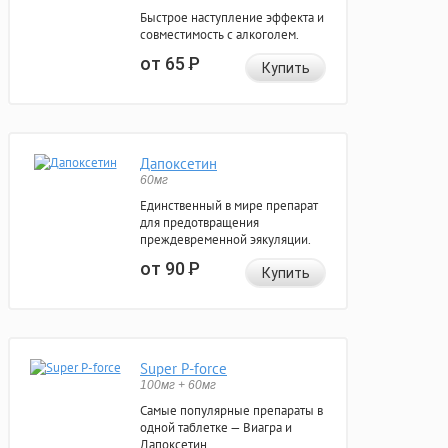
Быстрое наступление эффекта и
совместимость с алкоголем.
от 65
Р
Купить
Дапоксетин
60мг
Единственный в мире препарат
для предотвращения
преждевременной эякуляции.
от 90
Р
Купить
Super P-force
100мг + 60мг
Самые популярные препараты в
одной таблетке — Виагра и
Дапоксетин.