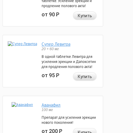
таблетке. Усиление эрекции и
продление полового акта!
от 90
Р
Купить
Супер Левитра
20 + 60 мг
В одной таблетке Левитра для
усиления эрекции и Дапоксетин
для продления полового акта!
от 95
Р
Купить
Аванафил
100 мг
Препарат для усиления эрекции
нового поколения!
от 200
Р
Купить