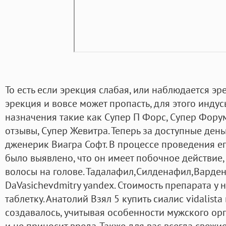
То есть если эрекция слабая, или наблюдается э
эрекция и вовсе может пропасть, для этого инду
назначения такие как Супер П Форс, Супер Фор
отзывы, Супер Жевитра. Теперь за доступные ден
дженерик Виагра Софт. В процессе проведения е
было выявлено, что он имеет побочное действие,
волосы на голове. Тадалафил,Силденафил,Вардена
DaVasichevdmitry yandex. Стоимость препарата у н
таблетку. Анатолий Взял 5 купить сиалис vidalist
создавалось, учитывая особенности мужского орг
и не приносит вреда. Также для вас всегда свежи