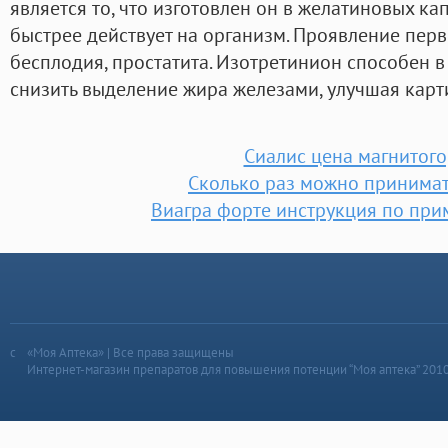
является то, что изготовлен он в желатиновых ка
быстрее действует на организм. Проявление пер
бесплодия, простатита. Изотретинион способен в
снизить выделение жира железами, улучшая карт
Сиалис цена магнитого
Сколько раз можно принимат
Виагра форте инструкция по пр
«Моя Аптека» | Все права защищены
Интернет-магазин препаратов для повышения потенции “Моя аптека” 201