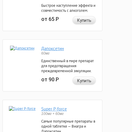
Быстрое наступление эффекта и
совместимость с алкоголем.
от 65
Р
Купить
Дапоксетин
60мг
Единственный в мире препарат
для предотвращения
преждевременной эякуляции.
от 90
Р
Купить
Super P-force
100мг + 60мг
Самые популярные препараты в
одной таблетке — Виагра и
Дапоксетин.