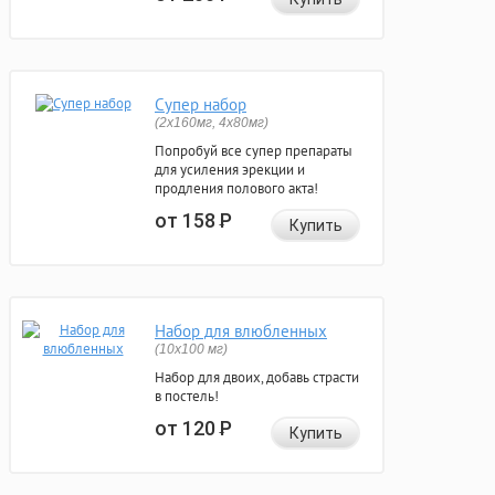
Супер набор
(2х160мг, 4х80мг)
Попробуй все супер препараты
для усиления эрекции и
продления полового акта!
от 158
Р
Купить
Набор для влюбленных
(10х100 мг)
Набор для двоих, добавь страсти
в постель!
от 120
Р
Купить