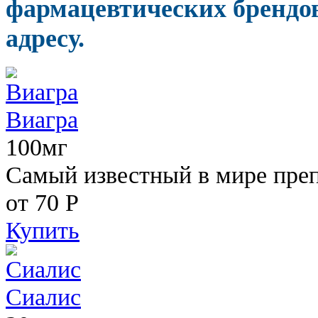
фармацевтических брендов
адресу.
Виагра
100мг
Самый известный в мире пре
от 70
Р
Купить
Сиалис