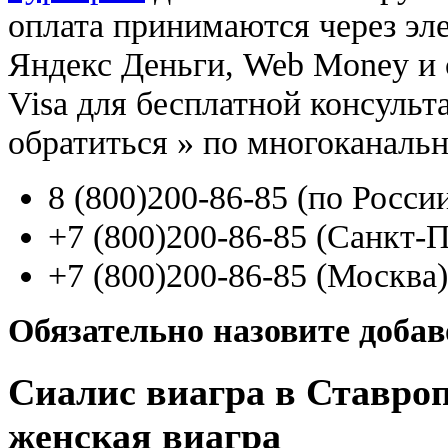
оплата принимаются через э
Яндекс Деньги, Web Money и с
Visa для бесплатной консуль
обратиться
»
по многоканаль
8
(800
)200-86-85
(
по Росси
+7
(800
)200-86-85
(
Санкт-П
+7
(800
)200-86-85
(
Москва)
Обязательно назовите доба
Сиалис виагра в Ставроп
женская виагра