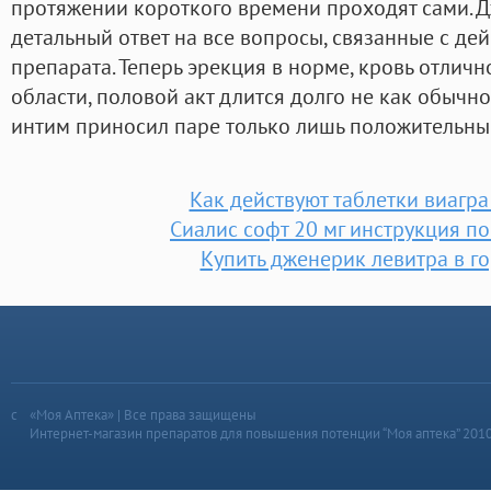
протяжении короткого времени проходят сами. Д
детальный ответ на все вопросы, связанные с дей
препарата. Теперь эрекция в норме, кровь отлич
области, половой акт длится долго не как обычно
интим приносил паре только лишь положительны
Как действуют таблетки виагр
Сиалис софт 20 мг инструкция п
Купить дженерик левитра в г
«Моя Аптека» | Все права защищены
Интернет-магазин препаратов для повышения потенции “Моя аптека” 201