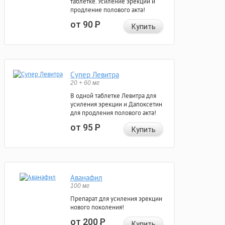
таблетке. Усиление эрекции и
продление полового акта!
от 90
Р
Купить
Супер Левитра
20 + 60 мг
В одной таблетке Левитра для
усиления эрекции и Дапоксетин
для продления полового акта!
от 95
Р
Купить
Аванафил
100 мг
Препарат для усиления эрекции
нового поколения!
от 200
Р
Купить