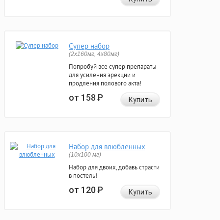
Супер набор
(2х160мг, 4х80мг)
Попробуй все супер препараты
для усиления эрекции и
продления полового акта!
от 158
Р
Купить
Набор для влюбленных
(10х100 мг)
Набор для двоих, добавь страсти
в постель!
от 120
Р
Купить