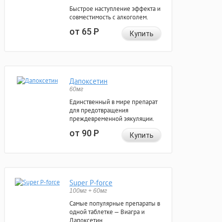
Быстрое наступление эффекта и
совместимость с алкоголем.
от 65
Р
Купить
Дапоксетин
60мг
Единственный в мире препарат
для предотвращения
преждевременной эякуляции.
от 90
Р
Купить
Super P-force
100мг + 60мг
Самые популярные препараты в
одной таблетке — Виагра и
Дапоксетин.