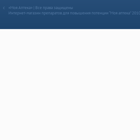
«Моя Аптека» | Все права защищены
Интернет-магазин препаратов для повышения потенции “Моя аптека” 201