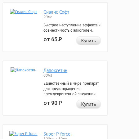
Сиалис Софт
20мг
Быстрое наступление эффекта и
совместимость с алкоголем.
от 65
Р
Купить
Дапоксетин
60мг
Единственный в мире препарат
для предотвращения
преждевременной эякуляции.
от 90
Р
Купить
Super P-force