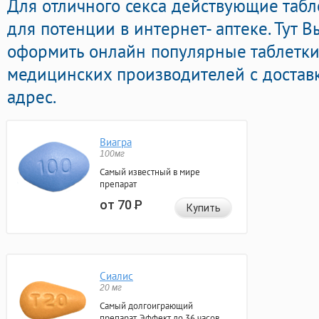
Для отличного секса действующие таб
для потенции в интернет- аптеке. Тут 
оформить онлайн популярные таблетк
медицинских производителей с достав
адрес.
Виагра
100мг
Самый известный в мире
препарат
от 70
Р
Купить
Сиалис
20 мг
Самый долгоиграющий
препарат. Эффект до 36 часов.