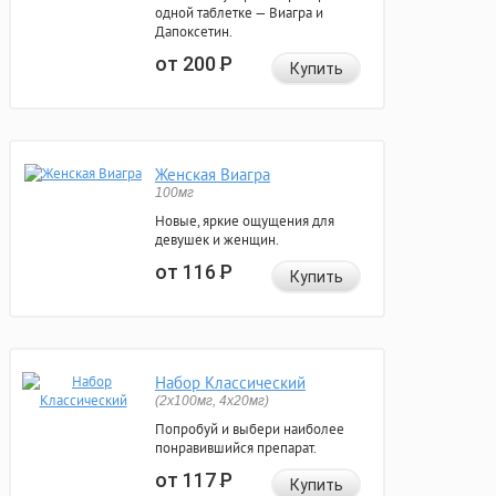
одной таблетке — Виагра и
Дапоксетин.
от 200
Р
Купить
Женская Виагра
100мг
Новые, яркие ощущения для
девушек и женщин.
от 116
Р
Купить
Набор Классический
(2x100мг, 4x20мг)
Попробуй и выбери наиболее
понравившийся препарат.
от 117
Р
Купить