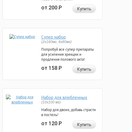
от 200
Р
Купить
Супер набор
(2х160мг, 4х80мг)
Попробуй все супер препараты
для усиления эрекции и
продления полового акта!
от 158
Р
Купить
Набор для влюбленных
(10х100 мг)
Набор для двоих, добавь страсти
в постель!
от 120
Р
Купить