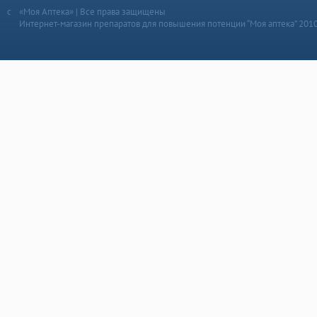
«Моя Аптека» | Все права защищены
Интернет-магазин препаратов для повышения потенции “Моя аптека” 201