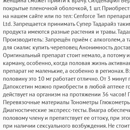
женщина сможет прийти к врачу. Силденафил Верте
покрытые пленочной оболочкой, 1 шт. Приобрест
на нашем сайте или по тел: Cenforce Тип препара
Ltd. Запрещается принимать Супер Тадарайз таким
продукта имеются разные растения и травы. Тадал
Производитель: Запрещён приём с алкоголем,а т
для сиалис купить череповец Анонимность достав
Оригинальный препарат стоит немало, а потому и
карману, особенно, когда половая жизнь активная
препарат не маленькие, а особенно в регионах. В
половину это 10 мг работает отлично. От 3 минут
Дапоксетин можно приобрести в любой аптеке го
действует на организм на протяжении 36 часов!
Перевязочные материалы Тонометры Глюкометр
Диагностические экспресс-тесты. Виагра обеспе
половому члену и препятствует ее оттоку, при эт
при наличии сексуального возбуждения. Не стоит