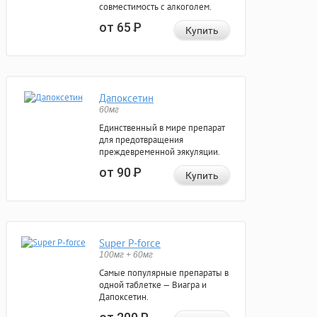
совместимость с алкоголем.
от 65
Р
Купить
Дапоксетин
60мг
Единственный в мире препарат
для предотвращения
преждевременной эякуляции.
от 90
Р
Купить
Super P-force
100мг + 60мг
Самые популярные препараты в
одной таблетке — Виагра и
Дапоксетин.