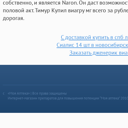
собственно, и является Naron. Он даст возможно
половой акт. Тимур Купил виагру мг всего за рубле
дорогая.
С доставкой купить в спб 
Сиалис 14 шт в новосибирск
Заказать дженерик ви
«Моя Аптека» | Все права защищены
Интернет-магазин препаратов для повышения потенции “Моя аптека” 201