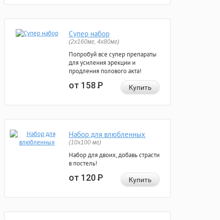
Супер набор
(2х160мг, 4х80мг)
Попробуй все супер препараты
для усиления эрекции и
продления полового акта!
от 158
Р
Купить
Набор для влюбленных
(10х100 мг)
Набор для двоих, добавь страсти
в постель!
от 120
Р
Купить