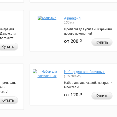
Аванафил
100 мг
евитра для
Препарат для усиления эрекции
 Дапоксетин
нового поколения!
вого акта!
от 200
Р
Купить
Купить
Набор для влюбленных
(10х100 мг)
 препараты
Набор для двоих, добавь страсти
ии и
в постель!
 акта!
от 120
Р
Купить
Купить