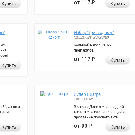
от 117
Р
Купить
Купить
ом"
Набор "Три в одном"
)
(10x100мг, 20x20мг)
ных
Большой набор из 3-х
ения
препаратов.
боре!
от 117
Р
Купить
Купить
Супер Виагра
100 + 60 мг
 36 часов и
Виагра и Дапоксетин в одной
 акта в
таблетке. Усиление эрекции и
продление полового акта!
от 90
Р
Купить
Купить