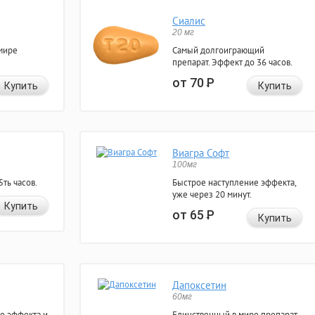
Сиалис
20 мг
мире
Самый долгоиграющий
препарат. Эффект до 36 часов.
от 70
Р
Купить
Купить
Виагра Софт
100мг
ть часов.
Быстрое наступление эффекта,
уже через 20 минут.
Купить
от 65
Р
Купить
Дапоксетин
60мг
е эффекта и
Единственный в мире препарат