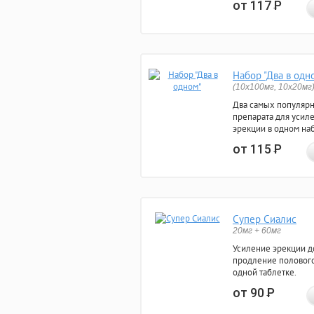
от 117
Р
Набор "Два в одн
(10x100мг, 10x20мг
Два самых популяр
препарата для усил
эрекции в одном на
от 115
Р
Супер Сиалис
20мг + 60мг
Усиление эрекции до
продление полового
одной таблетке.
от 90
Р