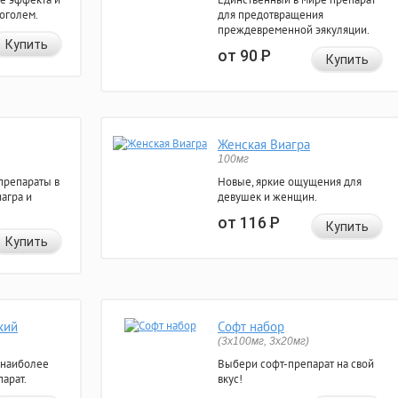
коголем.
для предотвращения
преждевременной эякуляции.
Купить
от 90
Р
Купить
Женская Виагра
100мг
препараты в
Новые, яркие ощущения для
агра и
девушек и женщин.
от 116
Р
Купить
Купить
кий
Софт набор
(3x100мг, 3x20мг)
 наиболее
Выбери софт-препарат на свой
арат.
вкус!