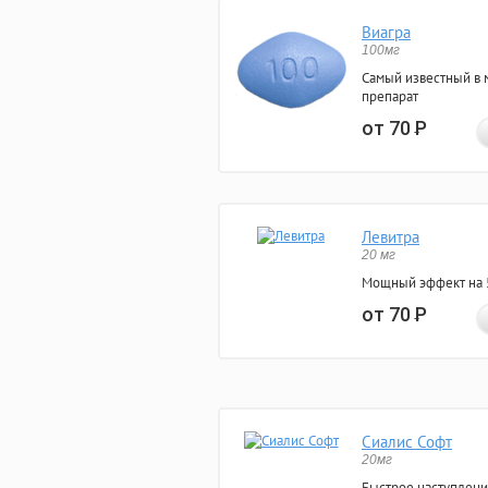
Виагра
100мг
Самый известный в 
препарат
от 70
Р
Левитра
20 мг
Мощный эффект на 5
от 70
Р
Сиалис Софт
20мг
Быстрое наступлени