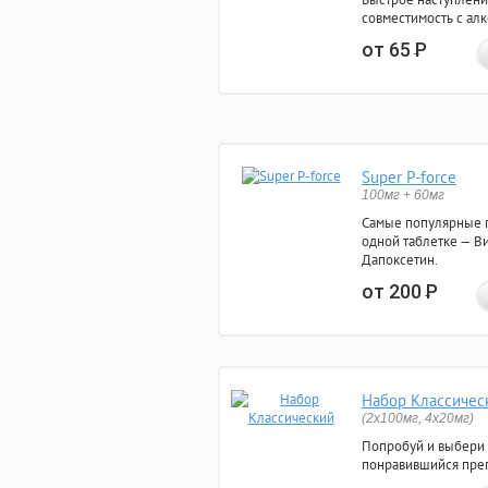
совместимость с ал
от 65
Р
Super P-force
100мг + 60мг
Самые популярные 
одной таблетке — Ви
Дапоксетин.
от 200
Р
Набор Классичес
(2x100мг, 4x20мг)
Попробуй и выбери
понравившийся преп