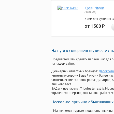
Крем Naron
(100 мг)
Крем для сужения в
от 1500
Р
На пути к совершенству вместе с 
Предлагаем Вам сделать первый шаг для п
на нашем сайте:
Дженерики известных брендов:
Дапоксети
интимную сторону Вашей жизни более на
Синтетические гормоны роста
: Динатроп, 
лишнего веса
БАДы и препараты:
Tribulus terrestris, М
утраченную энергию, восстановят работу мн
Несколько причино объясняющих 
* Мы являемся первым и единственным на 