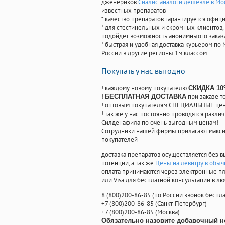
дженериков
Сиалис аналоги дешевле в Мо
известных препаратов
* качество препаратов гарантируется офи
* для стестинельных и скромных клиентов,
подойдет возможность анонимныого заказа
* быстрая и удобная доставка курьером по 
России в другие регионы 1м классом
Покупать у нас выгодно
! каждому новому покупателю
СКИДКА 1
!
при заказе т
БЕСПЛАТНАЯ ДОСТАВКА
! оптовым покупателям СПЕЦИАЛЬНЫЕ цены
! так же у нас постоянно проводятся раз
Силденафила по очень выгодным ценам!
Cотрудники нашей фирмы прилагают макси
покупателей
доставка препаратов осуществляется без в
потенции, а так же
Цены на левитру в обыч
оплата принимаются через электронные пл
или Visa для бесплатной консультации в л
8
(800
)200-86-85
(
по России звонок беспла
+7
(800
)200-86-85
(
Санкт-Петербург)
+7
(800
)200-86-85
(
Москва)
Обязательно назовите добавочный н