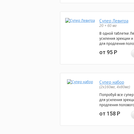
Супер Левитра
20 + 60 мг
В одной таблетке Л
усиления эрекции и
для продления поло
от 95
Р
Супер набор
(2х160мг, 4х80мг)
Попробуй все супер
для усиления эрекц
продления полового
от 158
Р