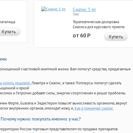
Сиалис 5 мг
5мг
лагалища
Терапевтическая дозировка
Сиалиса для курсового приема
Купить
от 60
Р
Купить
нами
олноценной счастливой инитмной жизни. Вам помогут средства, придагаемые
н купить дешевле
, Левитра и Сиалис, а также Попперсы помогут сделать
сыщенной и яркой
Ансомон и Гетропин добавят силы, энергии спортсменам и решат проблемы
ориамин Форте, Guarana и Экдистерон повысят выносливость организма, вернут
огих внутренних органов, омолодят кожу, и,
Как я принимал сиалис
.
Почему нужно покупать именно у нас?
территории России торговым представителем по продаже препаратов