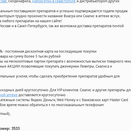
скве
, силденафила
,
Дапоксетин в севастополе
и дистрибьютором других
циальным поставщиком препаратов и успешно подтверждается годами продаж
 которым трудно произнести название Виагра или Сиалис в аптеке вслух,
 любого препаратан на нашем сайте!
Москве и в Санкт-Петербурге, так же возможна доставка препаратов почтой
- постоянная дисконтная карта на последующие покупки
0%
овара на сумму более 5 тысяч рублей
 на мелкооптовые партии препарата с возможностью выписки товарного чек
личные АКЦИИ позволяющие покупать дженерики Левитры, Сиалиса и
мальные усилия, чтобы сделать приобретение препаратов удобным для
ыходных дней круглосуточно. Для VIP клиентов: Сиалис и другие препараты дл
ной аптеке
доставляются круглосуточно
атежные системы Яндекс Деньги, Web Money и с банковских карт Master Card
юбое время можно обратиться
»
по многоканальным телефонам:
тный),
омер: 3533