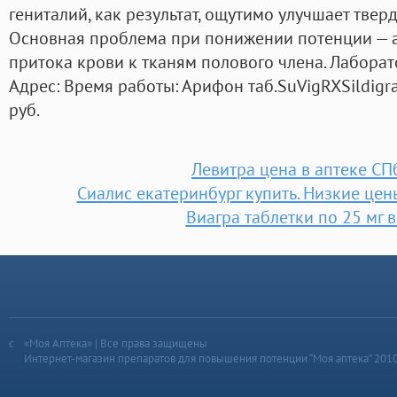
гениталий, как результат, ощутимо улучшает твер
Основная проблема при понижении потенции — 
притока крови к тканям полового члена. Лабора
Адрес: Время работы: Арифон таб.SuVigRXSildigra;
руб.
Левитра цена в аптеке СП
Сиалис екатеринбург купить. Низкие цен
Виагра таблетки по 25 мг в
«Моя Аптека» | Все права защищены
Интернет-магазин препаратов для повышения потенции “Моя аптека” 201