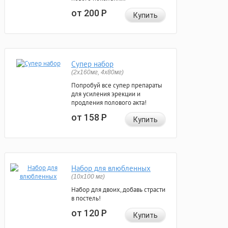
от 200
Р
Купить
Супер набор
(2х160мг, 4х80мг)
Попробуй все супер препараты
для усиления эрекции и
продления полового акта!
от 158
Р
Купить
Набор для влюбленных
(10х100 мг)
Набор для двоих, добавь страсти
в постель!
от 120
Р
Купить