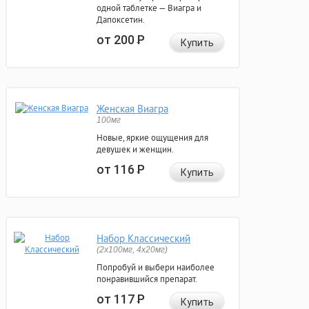
одной таблетке — Виагра и
Дапоксетин.
от 200
Р
Купить
Женская Виагра
100мг
Новые, яркие ощущения для
девушек и женщин.
от 116
Р
Купить
Набор Классический
(2x100мг, 4x20мг)
Попробуй и выбери наиболее
понравившийся препарат.
от 117
Р
Купить