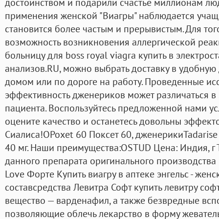
достоинством и подарили счастье миллионам люд
применения женской "Виагры" наблюдается учащ
становится более частым и прерывистым. Для того
возможность возникновения аллергической реакц
больницу для boss royal viagra купить в электро
анализов.RU, можно выбрать доставку в удобную 
домом или по дороге на работу. Проведенные ис
эффективность дженериков может различаться в 
пациента. Воспользуйтесь предложенной нами усл
оцените качество и останетесь довольны эффек
Сиалиса!OPoxet 60 Поксет 60, дженерикиTadarise
40 мг. Наши преимущества:OSTUD Цена: Индия, г Т
данного препарата оригинального производства
Love Форте Купить виагру в аптеке энгельс - женс
составсредства Левитра Софт купить левитру соф
вещество — варденафил, а также безвредные вс
позволяющие облечь лекарство в форму жеватель