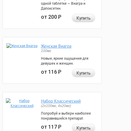
одной таблетке — Виагра и
Дапоксетин.
от 200
Р
Купить
Женская Виагра
100мг
Новые, яркие ощущения для
девушек и женщин.
от 116
Р
Купить
Набор Классический
(2x100мг, 4x20мг)
Попробуй и выбери наиболее
понравившийся препарат.
от 117
Р
Купить