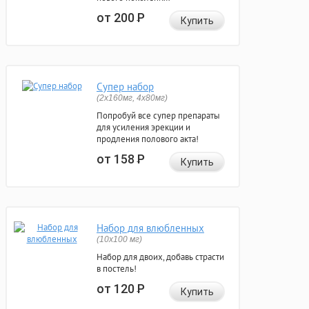
от 200
Р
Купить
Супер набор
(2х160мг, 4х80мг)
Попробуй все супер препараты
для усиления эрекции и
продления полового акта!
от 158
Р
Купить
Набор для влюбленных
(10х100 мг)
Набор для двоих, добавь страсти
в постель!
от 120
Р
Купить