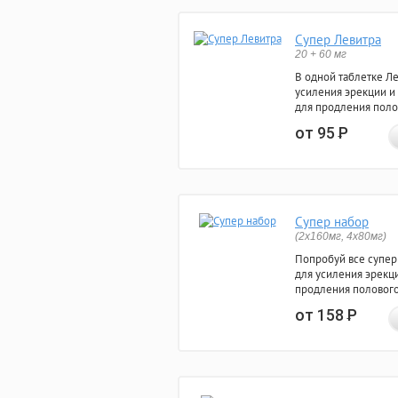
Супер Левитра
20 + 60 мг
В одной таблетке Л
усиления эрекции и
для продления поло
от 95
Р
Супер набор
(2х160мг, 4х80мг)
Попробуй все супер
для усиления эрекц
продления полового
от 158
Р