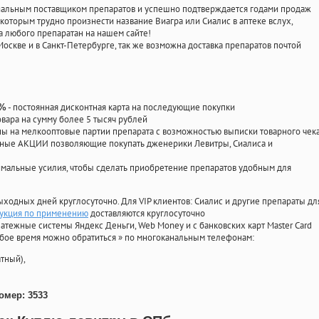
циальным поставщиком препаратов и успешно подтверждается годами продаж
 которым трудно произнести название Виагра или Сиалис в аптеке вслух,
 любого препаратан на нашем сайте!
Москве и в Санкт-Петербурге, так же возможна доставка препаратов почтой
- постоянная дисконтная карта на последующие покупки
0%
овара на сумму более 5 тысяч рублей
 на мелкооптовые партии препарата с возможностью выписки товарного чек
личные АКЦИИ позволяющие покупать дженерики Левитры, Сиалиса и
мальные усилия, чтобы сделать приобретение препаратов удобным для
ыходных дней круглосуточно. Для VIP клиентов: Сиалис и другие препараты дл
рукция по применению
доставляются круглосуточно
атежные системы Яндекс Деньги, Web Money и с банковских карт Master Card
юбое время можно обратиться
»
по многоканальным телефонам:
тный),
омер: 3533