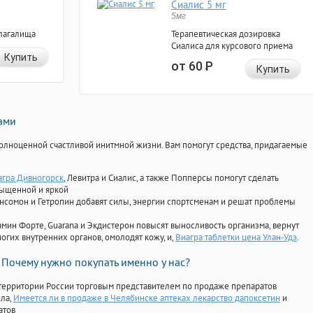
Сиалис 5 мг
5мг
лагалища
Терапевтическая дозировка
Сиалиса для курсового приема
Купить
от 60
Р
Купить
нами
олноценной счастливой инитмной жизни. Вам помогут средства, придагаемые
агра Дивногорск
, Левитра и Сиалис, а также Попперсы помогут сделать
сыщенной и яркой
Ансомон и Гетропин добавят силы, энергии спортсменам и решат проблемы
ориамин Форте, Guarana и Экдистерон повысят выносливость организма, вернут
огих внутренних органов, омолодят кожу, и,
Виагра таблетки цена Улан-Удэ
.
Почему нужно покупать именно у нас?
территории России торговым представителем по продаже препаратов
ила
,
Имеется ли в продаже в Челябинске аптеках лекарство дапоксетин
и
атов