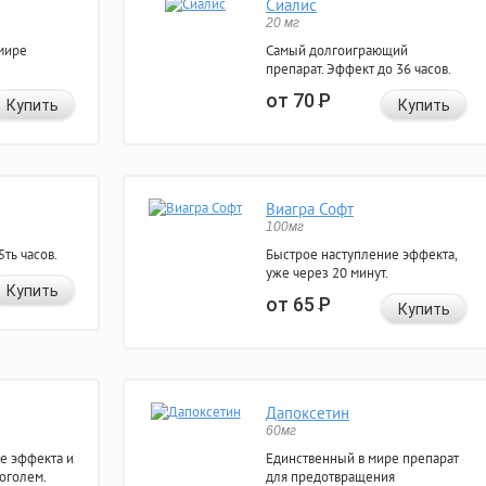
Сиалис
20 мг
мире
Самый долгоиграющий
препарат. Эффект до 36 часов.
от 70
Р
Купить
Купить
Виагра Софт
100мг
ть часов.
Быстрое наступление эффекта,
уже через 20 минут.
Купить
от 65
Р
Купить
Дапоксетин
60мг
е эффекта и
Единственный в мире препарат
коголем.
для предотвращения