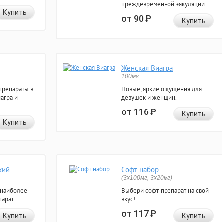
преждевременной эякуляции.
Купить
от 90
Р
Купить
Женская Виагра
100мг
препараты в
Новые, яркие ощущения для
агра и
девушек и женщин.
от 116
Р
Купить
Купить
кий
Софт набор
(3x100мг, 3x20мг)
 наиболее
Выбери софт-препарат на свой
арат.
вкус!
от 117
Р
Купить
Купить