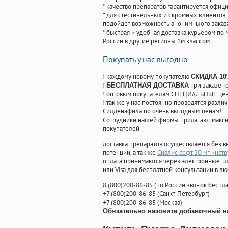
* качество препаратов гарантируется офи
* для стестинельных и скромных клиентов,
подойдет возможность анонимныого заказа
* быстрая и удобная доставка курьером по 
России в другие регионы 1м классом
Покупать у нас выгодно
! каждому новому покупателю
СКИДКА 1
!
при заказе т
БЕСПЛАТНАЯ ДОСТАВКА
! оптовым покупателям СПЕЦИАЛЬНЫЕ цены
! так же у нас постоянно проводятся раз
Силденафила по очень выгодным ценам!
Cотрудники нашей фирмы прилагают макси
покупателей
доставка препаратов осуществляется без в
потенции, а так же
Сиалис софт 20 мг инст
оплата принимаются через электронные пл
или Visa для бесплатной консультации в л
8
(800
)200-86-85
(
по России звонок беспла
+7
(800
)200-86-85
(
Санкт-Петербург)
+7
(800
)200-86-85
(
Москва)
Обязательно назовите добавочный н