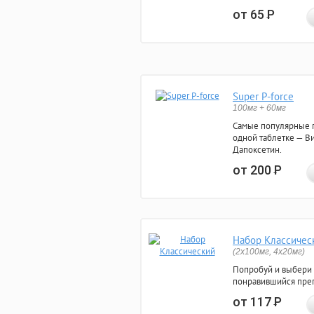
от 65
Р
Super P-force
100мг + 60мг
Самые популярные 
одной таблетке — Ви
Дапоксетин.
от 200
Р
Набор Классичес
(2x100мг, 4x20мг)
Попробуй и выбери
понравившийся преп
от 117
Р