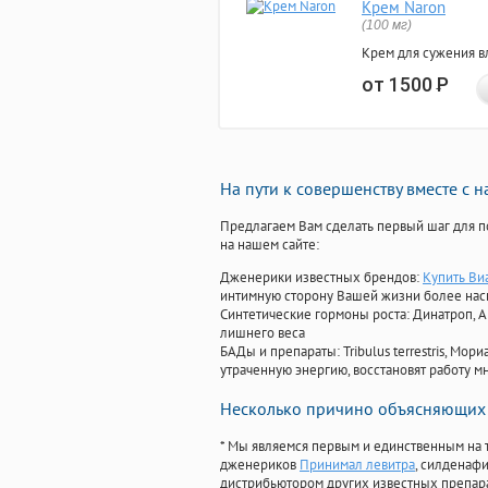
Крем Naron
(100 мг)
Крем для сужения в
от 1500
Р
На пути к совершенству вместе с 
Предлагаем Вам сделать первый шаг для п
на нашем сайте:
Дженерики известных брендов:
Купить Ви
интимную сторону Вашей жизни более на
Синтетические гормоны роста
: Динатроп, 
лишнего веса
БАДы и препараты:
Tribulus terrestris, М
утраченную энергию, восстановят работу мн
Несколько причино объясняющих 
* Мы являемся первым и единственным на 
дженериков
Принимал левитра
, силденаф
дистрибьютором других известных препар