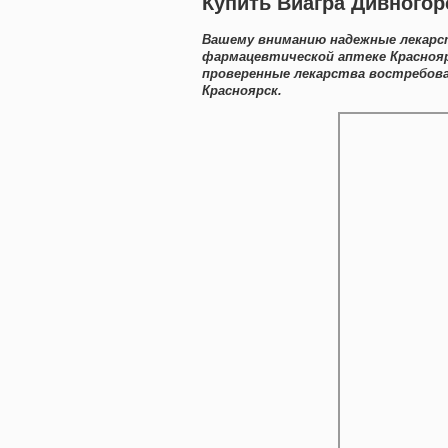
Купить Виагра Дивногор
Вашему вниманию надежные лекарст
фармацевтической аптеке Краснояр
проверенные лекарства востребов
Красноярск.