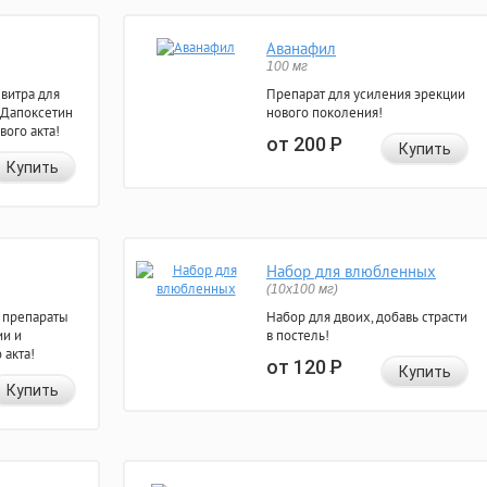
Аванафил
100 мг
евитра для
Препарат для усиления эрекции
 Дапоксетин
нового поколения!
вого акта!
от 200
Р
Купить
Купить
Набор для влюбленных
(10х100 мг)
 препараты
Набор для двоих, добавь страсти
ии и
в постель!
 акта!
от 120
Р
Купить
Купить