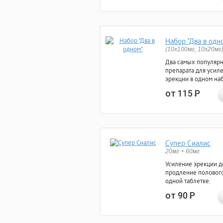
Набор "Два в одн
(10x100мг, 10x20мг
Два самых популяр
препарата для усил
эрекции в одном на
от 115
Р
Супер Сиалис
20мг + 60мг
Усиление эрекции до
продление полового
одной таблетке.
от 90
Р