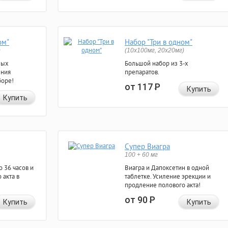
ом"
Набор "Три в одном"
)
(10x100мг, 20x20мг)
ных
Большой набор из 3-х
ения
препаратов.
боре!
от 117
Р
Купить
Купить
Супер Виагра
100 + 60 мг
 36 часов и
Виагра и Дапоксетин в одной
 акта в
таблетке. Усиление эрекции и
продление полового акта!
от 90
Р
Купить
Купить