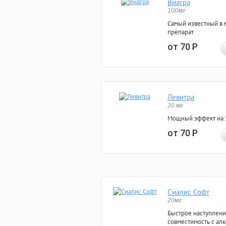
Виагра
100мг
Самый известный в 
препарат
от 70
Р
Левитра
20 мг
Мощный эффект на 5
от 70
Р
Сиалис Софт
20мг
Быстрое наступлени
совместимость с ал