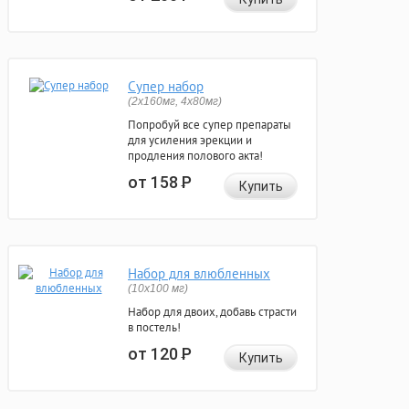
Супер набор
(2х160мг, 4х80мг)
Попробуй все супер препараты
для усиления эрекции и
продления полового акта!
от 158
Р
Купить
Набор для влюбленных
(10х100 мг)
Набор для двоих, добавь страсти
в постель!
от 120
Р
Купить