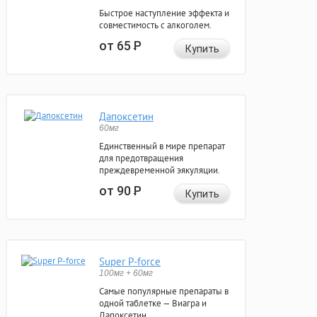
Быстрое наступление эффекта и
совместимость с алкоголем.
от 65
Р
Купить
Дапоксетин
60мг
Единственный в мире препарат
для предотвращения
преждевременной эякуляции.
от 90
Р
Купить
Super P-force
100мг + 60мг
Самые популярные препараты в
одной таблетке — Виагра и
Дапоксетин.