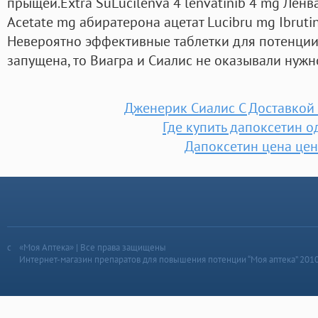
прыщей.Extra SuLucilenva 4 lenvatinib 4 mg Ленв
Acetate mg абиратерона ацетат Lucibru mg Ibrut
Невероятно эффективные таблетки для потенции.
запущена, то Виагра и Сиалис не оказывали нужн
Дженерик Сиалис С Доставкой
Где купить дапоксетин о
Дапоксетин цена це
«Моя Аптека» | Все права защищены
Интернет-магазин препаратов для повышения потенции “Моя аптека” 201