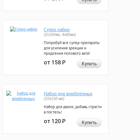
Супер набор
(2х160мг, 4х80мг)
Попробуй все супер препараты
для усиления эрекции и
продления полового акта!
от 158
Р
Купить
Набор для влюбленных
(10х100 мг)
Набор для двоих, добавь страсти
в постель!
от 120
Р
Купить