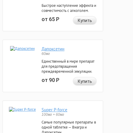
Быстрое наступление эффекта и
совместимость с алкоголем.
от 65
Р
Купить
Дапоксетин
60мг
Единственный в мире препарат
для предотвращения
преждевременной эякуляции.
от 90
Р
Купить
Super P-force
100мг + 60мг
Самые популярные препараты в
одной таблетке — Виагра и
Дапоксетин.