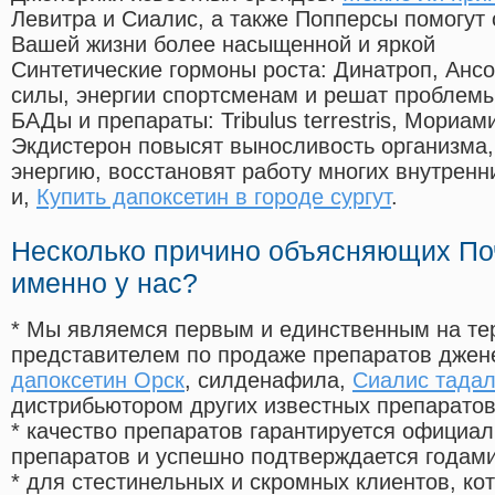
Левитра и Сиалис, а также Попперсы помогут
Вашей жизни более насыщенной и яркой
Синтетические гормоны роста
: Динатроп, Анс
силы, энергии спортсменам и решат проблем
БАДы и препараты:
Tribulus terrestris, Мориа
Экдистерон повысят выносливость организма,
энергию, восстановят работу многих внутренн
и,
Купить дапоксетин в городе сургут
.
Несколько причино объясняющих По
именно у нас?
* Мы являемся первым и единственным на те
представителем по продаже препаратов дже
дапоксетин Орск
, силденафила
,
Сиалис тадал
дистрибьютором других известных препарато
* качество препаратов гарантируется офици
препаратов и успешно подтверждается годам
* для стестинельных и скромных клиентов, ко