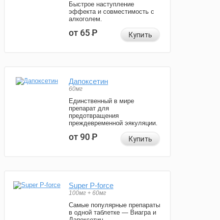
Быстрое наступление
эффекта и совместимость с
алкоголем.
от 65
Р
Купить
Дапоксетин
60мг
Единственный в мире
препарат для
предотвращения
преждевременной эякуляции.
от 90
Р
Купить
Super P-force
100мг + 60мг
Самые популярные препараты
в одной таблетке — Виагра и
Дапоксетин.