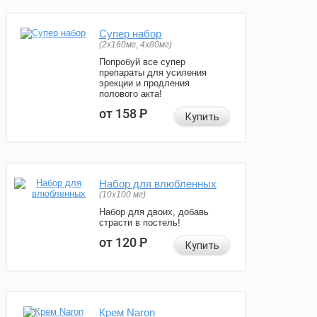
Супер набор
(2х160мг, 4х80мг)
Попробуй все супер
препараты для усиления
эрекции и продления
полового акта!
от 158
Р
Купить
Набор для влюбленных
(10х100 мг)
Набор для двоих, добавь
страсти в постель!
от 120
Р
Купить
Крем Naron