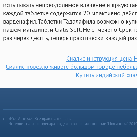
испытывать непреодолимое влечение и яркую гам
каждой таблетке содержится 20 мг активно дей
варденафил. Таблетки Тадалафила возможно купит
нашем магазине, и Cialis Soft. Не отмечено Срок
раз через десять, теперь практически каждый ра
Сиалис инструкция цена 
Сиалис повезло живете большом городе небольш
Купить индийский сиа
«Моя Аптека» | Все права защищены
Интернет-магазин препаратов для повышения потенции “Моя аптека” 201