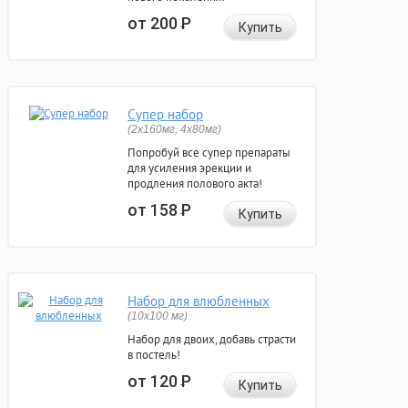
от 200
Р
Купить
Супер набор
(2х160мг, 4х80мг)
Попробуй все супер препараты
для усиления эрекции и
продления полового акта!
от 158
Р
Купить
Набор для влюбленных
(10х100 мг)
Набор для двоих, добавь страсти
в постель!
от 120
Р
Купить