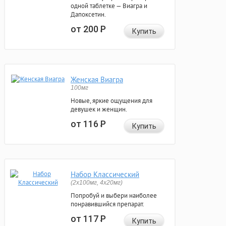
одной таблетке — Виагра и
Дапоксетин.
от 200
Р
Купить
Женская Виагра
100мг
Новые, яркие ощущения для
девушек и женщин.
от 116
Р
Купить
Набор Классический
(2x100мг, 4x20мг)
Попробуй и выбери наиболее
понравившийся препарат.
от 117
Р
Купить