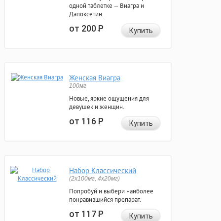
одной таблетке — Виагра и
Дапоксетин.
от 200
Р
Купить
Женская Виагра
100мг
Новые, яркие ощущения для
девушек и женщин.
от 116
Р
Купить
Набор Классический
(2x100мг, 4x20мг)
Попробуй и выбери наиболее
понравившийся препарат.
от 117
Р
Купить