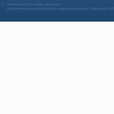
«Моя Аптека» | Все права защищены
Интернет-магазин препаратов для повышения потенции “Моя аптека” 201