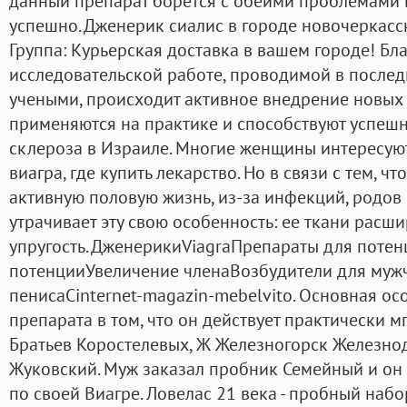
данный препарат борется с обеими проблемами 
успешно. Дженерик сиалис в городе новочеркас
Группа: Курьерская доставка в вашем городе! Бл
исследовательской работе, проводимой в после
учеными, происходит активное внедрение новых 
применяются на практике и способствуют успеш
склероза в Израиле. Многие женщины интересуют
виагра, где купить лекарство. Но в связи с тем, 
активную половую жизнь, из-за инфекций, родов 
утрачивает эту свою особенность: ее ткани расши
упругость. ДженерикиViagraПрепараты для пот
потенцииУвеличение членаВозбудители для муж
пенисаCinternet-magazin-mebelvito. Основная ос
препарата в том, что он действует практически мг
Братьев Коростелевых, Ж Железногорск Железн
Жуковский. Муж заказал пробник Семейный и он
по своей Виагре. Ловелас 21 века - пробный наб