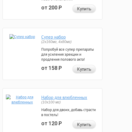
от 200
Р
Купить
Супер набор
(2х160мг, 4х80мг)
Попробуй все супер препараты
для усиления эрекции и
продления полового акта!
от 158
Р
Купить
Набор для влюбленных
(10х100 мг)
Набор для двоих, добавь страсти
в постель!
от 120
Р
Купить