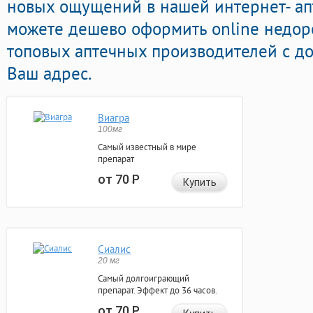
новых ощущений в нашей интернет- апт
можете дешево оформить online недор
топовых аптечных производителей с до
Ваш адрес.
Виагра
100мг
Самый известный в мире
препарат
от 70
Р
Купить
Сиалис
20 мг
Самый долгоиграющий
препарат. Эффект до 36 часов.
от 70
Р