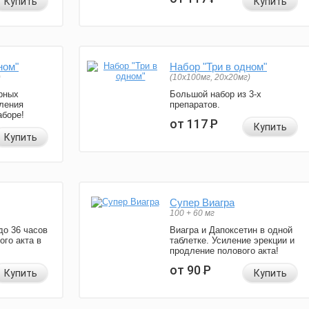
Купить
Купить
ном"
Набор "Три в одном"
)
(10x100мг, 20x20мг)
рных
Большой набор из 3-х
ления
препаратов.
аборе!
от 117
Р
Купить
Купить
Супер Виагра
100 + 60 мг
до 36 часов
Виагра и Дапоксетин в одной
ого акта в
таблетке. Усиление эрекции и
продление полового акта!
от 90
Р
Купить
Купить