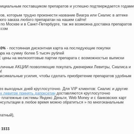
официальным поставщиком препаратов и успешно подтверждается годами
ов, которым трудно произнести название Виагра или Сиалис в аптеке
ого заказа любого препаратан на нашем сайте!
 по Москве и в Санкт-Петербурге, так же возможна доставка препаратов
ссом
10%
- постоянная дисконтная карта на последующие покупки
ара на сумму более 5 тысяч рублей
цены на мелкооптовые партии препарата с возможностью выписки
различные АКЦИИ позволяющие покупать дженерики Левитры, Сиалиса и
!
ксимальные усилия, чтобы сделать приобретение препаратов удобным
ез выходных дней круглосуточно. Для VIP клиентов: Сиалис и другие
к левитре принять дапоксетин
доставляются круглосуточно
 платежные системы Яндекс Деньги, Web Money и с банковских карт
консультации в любое время можно обратиться
»
по многоканальным
латный),
 3533