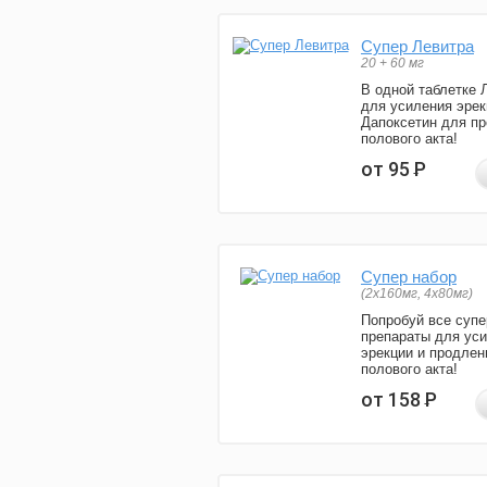
Супер Левитра
20 + 60 мг
В одной таблетке 
для усиления эрек
Дапоксетин для п
полового акта!
от 95
Р
Супер набор
(2х160мг, 4х80мг)
Попробуй все супе
препараты для ус
эрекции и продлен
полового акта!
от 158
Р