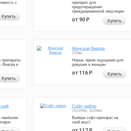
тимость с
препарат для
предотвращения
преждевременной эякуляции.
Купить
от 90
Р
Купить
Женская Виагра
100мг
 препараты
Новые, яркие ощущения для
— Виагра и
девушек и женщин.
от 116
Р
Купить
Купить
ский
Софт набор
(3x100мг, 3x20мг)
и наиболее
Выбери софт-препарат на
парат.
свой вкус!
от 117
Р