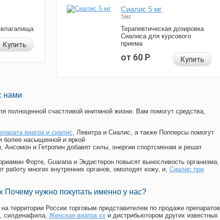
Сиалис 5 мг
5мг
 влагалища
Терапевтическая дозировка
Сиалиса для курсового
приема
Купить
от 60
Р
Купить
с нами
я полноценной счастливой инитмной жизни. Вам помогут средства,
епарата виагра и сиалис
, Левитра и Сиалис, а также Попперсы помогут
и более насыщенной и яркой
п, Ансомон и Гетропин добавят силы, энергии спортсменам и решат
, Мориамин Форте, Guarana и Экдистерон повысят выносливость организма,
т работу многих внутренних органов, омолодят кожу, и,
Сиалис при
 Почему нужно покупать именно у нас?
на территории России торговым представителем по продаже препаратов
, силденафила
,
Женская виагра xx
и дистрибьютором других известных