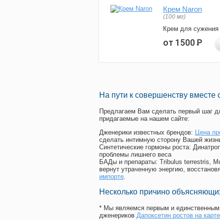
Крем Naron
(100 мг)
Крем для сужения
от 1500
Р
На пути к совершенству вместе 
Предлагаем Вам сделать первый шаг дл
придагаемые на нашем сайте:
Дженерики известных брендов:
Цена пр
сделать интимную сторону Вашей жизн
Синтетические гормоны роста
: Динатро
проблемы лишнего веса
БАДы и препараты:
Tribulus terrestris
вернут утраченную энергию, восстановя
импорте
.
Несколько причино объясняющих
* Мы являемся первым и единственным 
дженериков
Дапоксетин ростов на карте