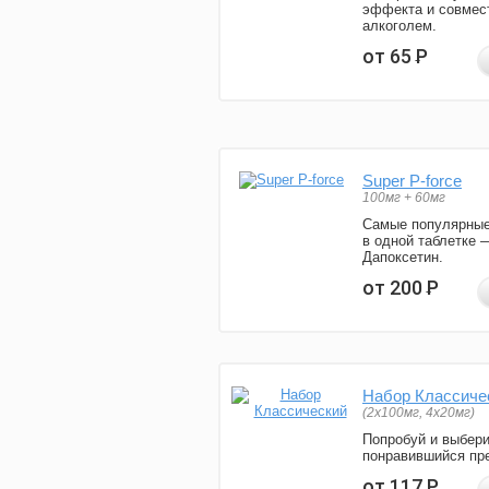
эффекта и совмес
алкоголем.
от 65
Р
Super P-force
100мг + 60мг
Самые популярные
в одной таблетке 
Дапоксетин.
от 200
Р
Набор Классиче
(2x100мг, 4x20мг)
Попробуй и выбер
понравившийся пре
от 117
Р