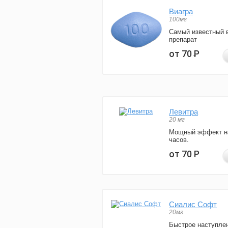
Виагра
100мг
Самый известный 
препарат
от 70
Р
Левитра
20 мг
Мощный эффект н
часов.
от 70
Р
Сиалис Софт
20мг
Быстрое наступле