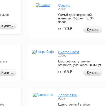
Сиалис
20 мг
в мире
Самый долгоиграющий
препарат. Эффект до 36
часов.
Купить
от 70
Р
Купить
Виагра Софт
100мг
а 5ть
Быстрое наступление
эффекта, уже через 20 минут.
от 65
Р
Купить
Купить
Дапоксетин
60мг
ние
Единственный в мире