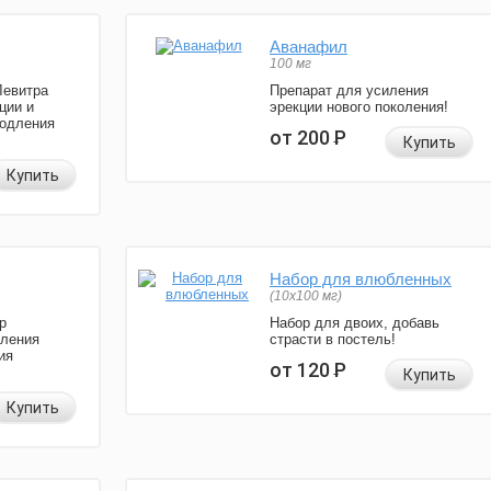
Аванафил
100 мг
Левитра
Препарат для усиления
ции и
эрекции нового поколения!
родления
от 200
Р
Купить
Купить
Набор для влюбленных
(10х100 мг)
р
Набор для двоих, добавь
иления
страсти в постель!
ия
от 120
Р
Купить
Купить