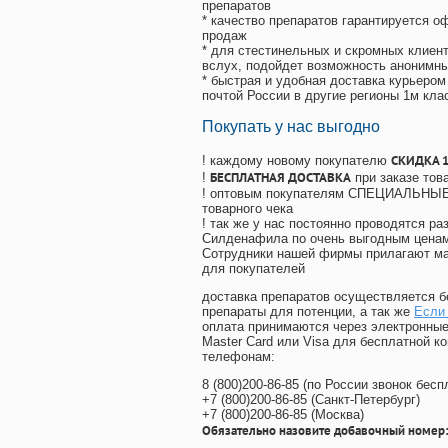
препаратов
* качество препаратов гарантируется 
продаж
* для стестинельных и скромных клиент
вслух, подойдет возможность анонимны
* быстрая и удобная доставка курьером
почтой России в другие регионы 1м кла
Покупать у нас выгодно
СКИДКА 
! каждому новому покупателю
БЕСПЛАТНАЯ ДОСТАВКА
!
при заказе тов
! оптовым покупателям СПЕЦИАЛЬНЫЕ 
товарного чека
! так же у нас постоянно проводятся 
Силденафила по очень выгодным ценам
Cотрудники нашей фирмы прилагают ма
для покупателей
доставка препаратов осуществляется б
препараты для потенции, а так же
Если 
оплата принимаются через электронные
Master Card или Visa для бесплатной 
телефонам:
8
(800
)200-86-85
(
по России звонок бесп
+7
(800
)200-86-85
(
Санкт-Петербург)
+7
(800
)200-86-85
(
Москва)
Обязательно назовите добавочный номер: