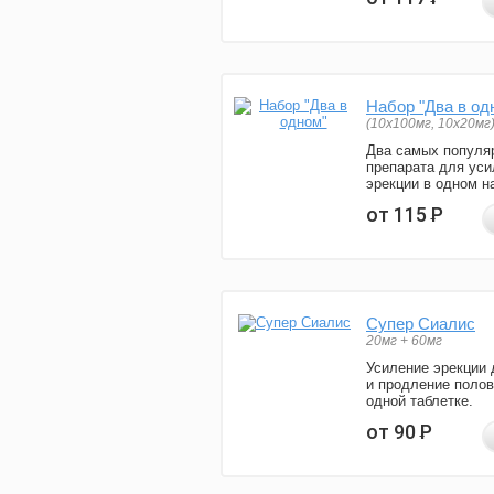
Набор "Два в од
(10x100мг, 10x20мг
Два самых популя
препарата для уси
эрекции в одном н
от 115
Р
Супер Сиалис
20мг + 60мг
Усиление эрекции 
и продление полов
одной таблетке.
от 90
Р