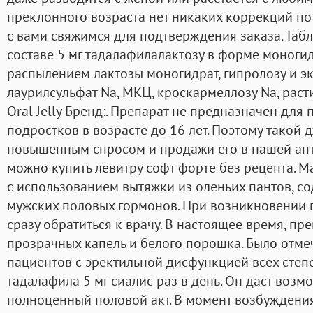
преклонного возраста нет никаких коррекций по
с вами свяжимся для подтверждения заказа. Табл
составе 5 мг тадалафилалактозу в форме моноги
распылением лактозы моногидрат, гипролозу и эк
лаурилсульфат Na, МКЦ, кроскармеллозу Na, рас
Oral Jelly Бренд:. Препарат не предназначен для
подростков в возрасте до 16 лет. Поэтому такой 
повышенным спросом и продажи его в нашей аптек
можно купить левитру софт форте без рецепта. 
с использованием вытяжки из оленьих пантов, с
мужских половых гормонов. При возникновении 
сразу обратиться к врачу. В настоящее время, пр
прозрачных капель и белого порошка. Было отме
пациентов с эректильной дисфункцией всех степ
тадалафила 5 мг сиалис раз в день. Он даст возм
полноценный половой акт. В момент возбужден