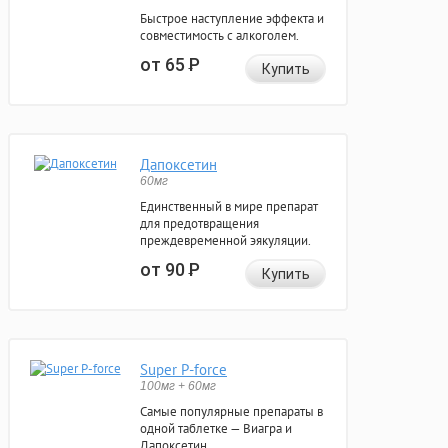
Быстрое наступление эффекта и
совместимость с алкоголем.
от 65
Р
Купить
Дапоксетин
60мг
Единственный в мире препарат
для предотвращения
преждевременной эякуляции.
от 90
Р
Купить
Super P-force
100мг + 60мг
Самые популярные препараты в
одной таблетке — Виагра и
Дапоксетин.