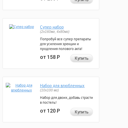
Супер набор
(2х160мг, 4х80мг)
Попробуй все супер препараты
для усиления эрекции и
продления полового акта!
от 158
Р
Купить
Набор для влюбленных
(10х100 мг)
Набор для двоих, добавь страсти
в постель!
от 120
Р
Купить