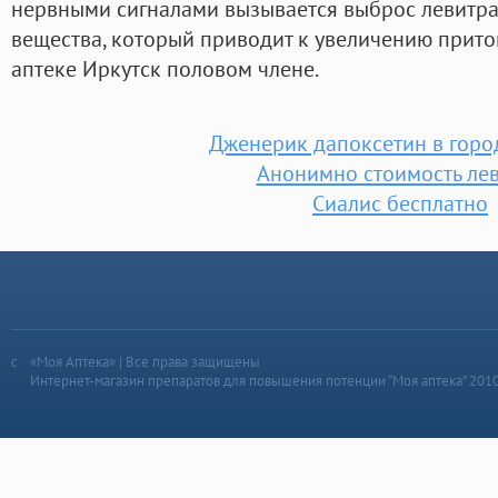
нервными сигналами вызывается выброс левитра 
вещества, который приводит к увеличению прито
аптеке Иркутск половом члене.
Дженерик дапоксетин в горо
Анонимно стоимость ле
Сиалис бесплатно
«Моя Аптека» | Все права защищены
Интернет-магазин препаратов для повышения потенции “Моя аптека” 201