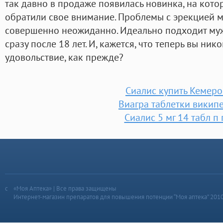
так давно в продаже появилась новинка, на кот
обратили свое внимание. Проблемы с эрекцией м
совершенно неожиданно. Идеально подходит му
сразу после 18 лет. И, кажется, что теперь вы ник
удовольствие, как прежде?
Сиалис купить Кемер
Виагра таблетки викип
Сиалис 5 мг 14 табл п 
«Моя Аптека» | Все права защищены
Интернет-магазин препаратов для повышения потенции “Моя аптека” 201