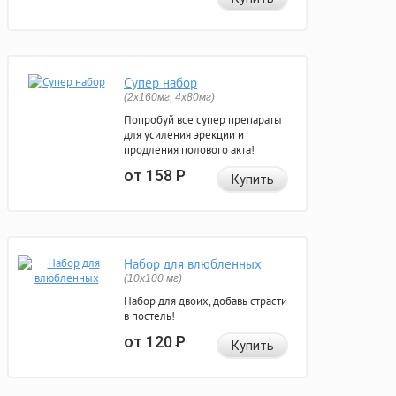
Супер набор
(2х160мг, 4х80мг)
Попробуй все супер препараты
для усиления эрекции и
продления полового акта!
от 158
Р
Купить
Набор для влюбленных
(10х100 мг)
Набор для двоих, добавь страсти
в постель!
от 120
Р
Купить