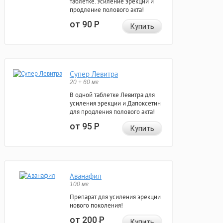
таблетке. Усиление эрекции и
продление полового акта!
от 90
Р
Купить
Супер Левитра
20 + 60 мг
В одной таблетке Левитра для
усиления эрекции и Дапоксетин
для продления полового акта!
от 95
Р
Купить
Аванафил
100 мг
Препарат для усиления эрекции
нового поколения!
от 200
Р
Купить