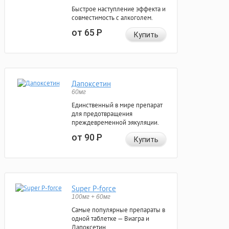
Быстрое наступление эффекта и
совместимость с алкоголем.
от 65
Р
Купить
Дапоксетин
60мг
Единственный в мире препарат
для предотвращения
преждевременной эякуляции.
от 90
Р
Купить
Super P-force
100мг + 60мг
Самые популярные препараты в
одной таблетке — Виагра и
Дапоксетин.