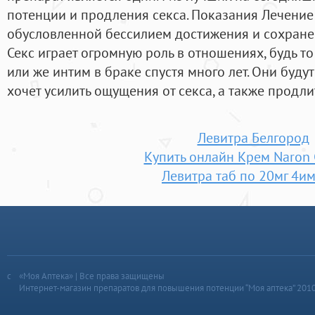
потенции и продления секса. Показания Лечение
обусловленной бессилием достижения и сохране
Секс играет огромную роль в отношениях, будь то
или же интим в браке спустя много лет. Они буду
хочет усилить ощущения от секса, а также продлит
Левитра Белгород
Купить онлайн Крем Naron 
Левитра таб по 20мг 4и
«Моя Аптека» | Все права защищены
Интернет-магазин препаратов для повышения потенции “Моя аптека” 201