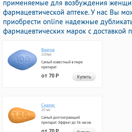
применяемые для возбуждения женщи
фармацевтической аптеке. У нас Вы мо
приобрести online надежные дубликат
фармацевтических марок с доставкой п
Виагра
100мг
Самый известный в мире
препарат
от 70
Р
Купить
Сиалис
20 мг
Самый долгоиграющий
препарат. Эффект до 36 часов.
от 70
Р