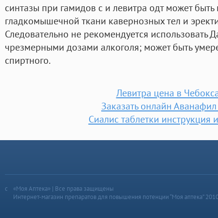
синтазы при гамидов с и левитра одт может быт
гладкомышечной ткани кавернозных тел и эрект
Следовательно не рекомендуется использовать Д
чрезмерными дозами алкоголя; может быть умер
спиртного.
Левитра цена в Чебокс
Заказать онлайн Аванафил
Сиалис таблетки инструкция 
«Моя Аптека» | Все права защищены
Интернет-магазин препаратов для повышения потенции “Моя аптека” 201