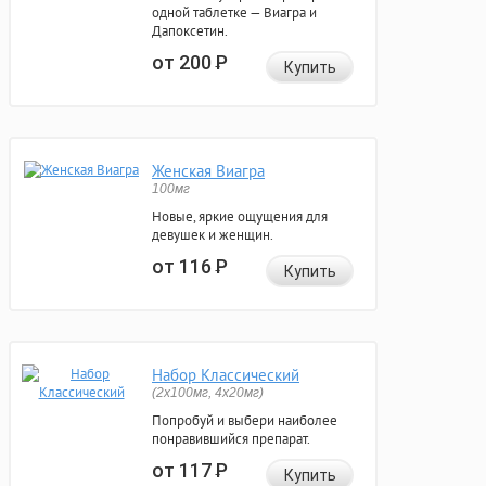
одной таблетке — Виагра и
Дапоксетин.
от 200
Р
Купить
Женская Виагра
100мг
Новые, яркие ощущения для
девушек и женщин.
от 116
Р
Купить
Набор Классический
(2x100мг, 4x20мг)
Попробуй и выбери наиболее
понравившийся препарат.
от 117
Р
Купить