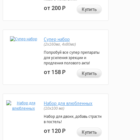
от 200
Р
Купить
Супер набор
(2х160мг, 4х80мг)
Попробуй все супер препараты
для усиления эрекции и
продления полового акта!
от 158
Р
Купить
Набор для влюбленных
(10х100 мг)
Набор для двоих, добавь страсти
в постель!
от 120
Р
Купить