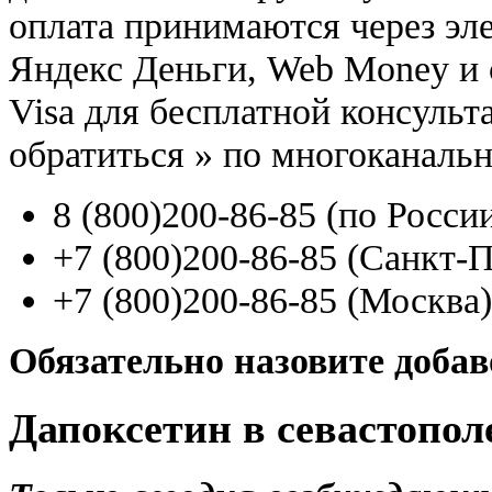
оплата принимаются через э
Яндекс Деньги, Web Money и с
Visa для бесплатной консуль
обратиться
»
по многоканаль
8
(800
)200-86-85
(
по Росси
+7
(800
)200-86-85
(
Санкт-П
+7
(800
)200-86-85
(
Москва)
Обязательно назовите доба
Дапоксетин в севастопол