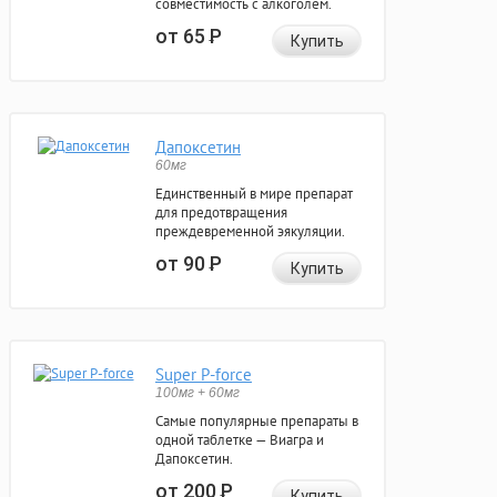
совместимость с алкоголем.
от 65
Р
Купить
Дапоксетин
60мг
Единственный в мире препарат
для предотвращения
преждевременной эякуляции.
от 90
Р
Купить
Super P-force
100мг + 60мг
Самые популярные препараты в
одной таблетке — Виагра и
Дапоксетин.
от 200
Р
Купить