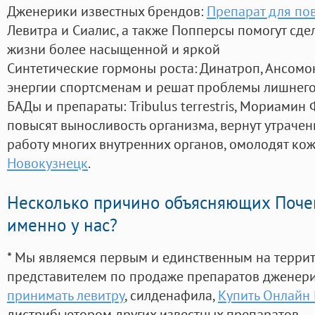
Дженерики известных брендов:
Препарат для по
Левитра и Сиалис, а также Попперсы помогут сд
жизни более насыщенной и яркой
Синтетические гормоны роста
: Динатроп, Ансомо
энергии спортсменам и решат проблемы лишнего
БАДы и препараты:
Tribulus terrestris, Мориамин
повысят выносливость организма, вернут утрачен
работу многих внутренних органов, омолодят кожу
Новокузнецк
.
Несколько причино объясняющих Поче
именно у нас?
* Мы являемся первым и единственным на терри
представителем по продаже препаратов дженер
принимать левитру
, силденафила
,
Купить Онлайн 
дистрибьютором других известных препаратов