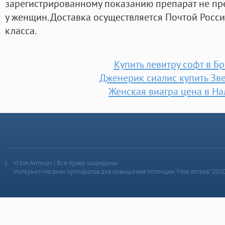
зарегистрированному показанию препарат не п
у женщин. Доставка осуществляется Почтой Росс
класса.
Купить левитру софт в Бр
Дженерик сиалис купить Зв
Женская виагра цена в На
«Моя Аптека» | Все права защищены
Интернет-магазин препаратов для повышения потенции “Моя аптека” 201