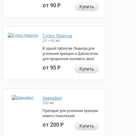
от 90
Р
Купить
Супер Левитра
20 + 60 мг
В одной таблетке Левитра для
усиления эрекции и Дапоксетин
для продления полового акта!
от 95
Р
Купить
Аванафил
100 мг
Препарат для усиления эрекции
нового поколения!
от 200
Р
Купить