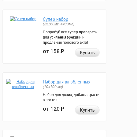
Супер набор
(2х160мг, 4х80мг)
Попробуй все супер препараты
для усиления эрекции и
продления полового акта!
от 158
Р
Купить
Набор для влюбленных
(10х100 мг)
Набор для двоих, добавь страсти
в постель!
от 120
Р
Купить