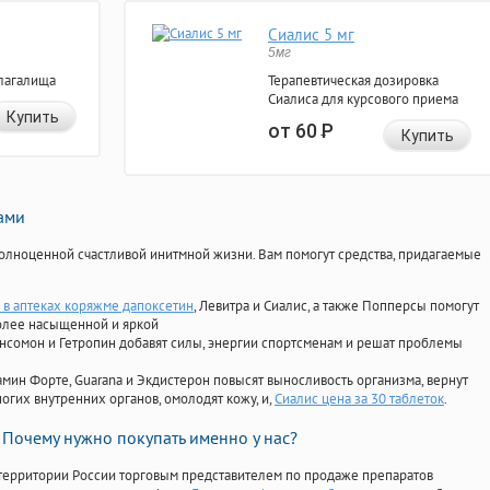
Сиалис 5 мг
5мг
лагалища
Терапевтическая дозировка
Сиалиса для курсового приема
Купить
от 60
Р
Купить
нами
олноценной счастливой инитмной жизни. Вам помогут средства, придагаемые
 в аптеках коряжме дапоксетин
, Левитра и Сиалис, а также Попперсы помогут
олее насыщенной и яркой
Ансомон и Гетропин добавят силы, энергии спортсменам и решат проблемы
ориамин Форте, Guarana и Экдистерон повысят выносливость организма, вернут
огих внутренних органов, омолодят кожу, и,
Сиалис цена за 30 таблеток
.
Почему нужно покупать именно у нас?
территории России торговым представителем по продаже препаратов