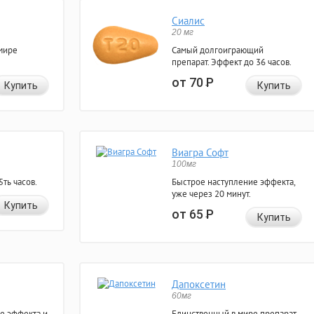
Сиалис
20 мг
мире
Самый долгоиграющий
препарат. Эффект до 36 часов.
от 70
Р
Купить
Купить
Виагра Софт
100мг
ть часов.
Быстрое наступление эффекта,
уже через 20 минут.
Купить
от 65
Р
Купить
Дапоксетин
60мг
е эффекта и
Единственный в мире препарат