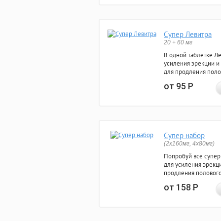
Супер Левитра
20 + 60 мг
В одной таблетке Л
усиления эрекции и
для продления поло
от 95
Р
Супер набор
(2х160мг, 4х80мг)
Попробуй все супер
для усиления эрекц
продления полового
от 158
Р