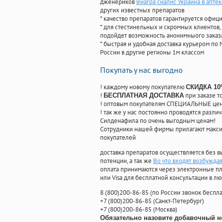
дженериков
Виагра сиалис Украина в аптек
других известных препаратов
* качество препаратов гарантируется офи
* для стестинельных и скромных клиентов,
подойдет возможность анонимныого заказа
* быстрая и удобная доставка курьером по 
России в другие регионы 1м классом
Покупать у нас выгодно
! каждому новому покупателю
СКИДКА 1
!
при заказе т
БЕСПЛАТНАЯ ДОСТАВКА
! оптовым покупателям СПЕЦИАЛЬНЫЕ цены
! так же у нас постоянно проводятся раз
Силденафила по очень выгодным ценам!
Cотрудники нашей фирмы прилагают макси
покупателей
доставка препаратов осуществляется без в
потенции, а так же
Во что входят возбужда
оплата принимаются через электронные пл
или Visa для бесплатной консультации в л
8
(800
)200-86-85
(
по России звонок беспла
+7
(800
)200-86-85
(
Санкт-Петербург)
+7
(800
)200-86-85
(
Москва)
Обязательно назовите добавочный н