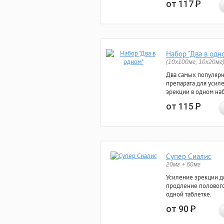
от 117
Р
Набор "Два в одн
(10x100мг, 10x20мг
Два самых популяр
препарата для усил
эрекции в одном на
от 115
Р
Супер Сиалис
20мг + 60мг
Усиление эрекции до
продление полового
одной таблетке.
от 90
Р