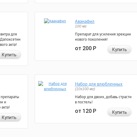
Аванафил
100 мг
евитра для
Препарат для усиления эрекции
 Дапоксетин
нового поколения!
вого акта!
от 200
Р
Купить
Купить
Набор для влюбленных
(10х100 мг)
 препараты
Набор для двоих, добавь страсти
ии и
в постель!
 акта!
от 120
Р
Купить
Купить