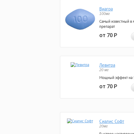
Виагра
100мг
Самый известный в 
препарат
от 70
Р
Левитра
20 мг
Мощный эффект на 5
от 70
Р
Сиалис Софт
20мг
Быстрое наступлени