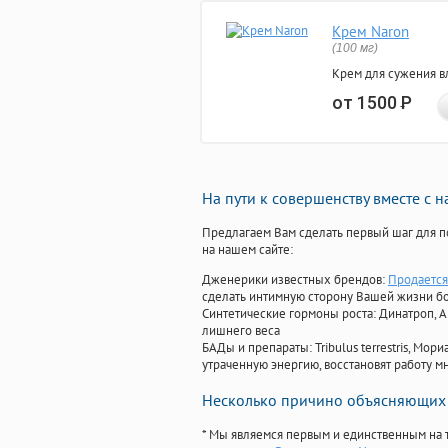
Крем Naron
(100 мг)
Крем для сужения в
от 1500
Р
На пути к совершенству вместе с 
Предлагаем Вам сделать первый шаг для п
на нашем сайте:
Дженерики известных брендов:
Продается
сделать интимную сторону Вашей жизни б
Синтетические гормоны роста
: Динатроп, 
лишнего веса
БАДы и препараты:
Tribulus terrestris, М
утраченную энергию, восстановят работу мн
Несколько причино объясняющих 
* Мы являемся первым и единственным на 