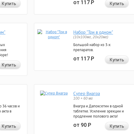
от 117
Р
Купить
Купить
ом"
Набор "Три в одном"
)
(10x100мг, 20x20мг)
ных
Большой набор из 3-х
ения
препаратов.
боре!
от 117
Р
Купить
Купить
Супер Виагра
100 + 60 мг
 36 часов и
Виагра и Дапоксетин в одной
 акта в
таблетке. Усиление эрекции и
продление полового акта!
от 90
Р
Купить
Купить