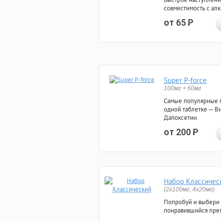
совместимость с ал
от 65
Р
Super P-force
100мг + 60мг
Самые популярные 
одной таблетке — Ви
Дапоксетин.
от 200
Р
Набор Классичес
(2x100мг, 4x20мг)
Попробуй и выбери
понравившийся преп