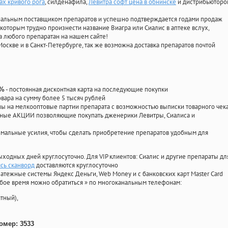
ах кривого рога
, силденафила
,
Левитра софт цена в обнинске
и дистрибьюторо
циальным поставщиком препаратов и успешно подтверждается годами продаж
 которым трудно произнести название Виагра или Сиалис в аптеке вслух,
 любого препаратан на нашем сайте!
Москве и в Санкт-Петербурге, так же возможна доставка препаратов почтой
- постоянная дисконтная карта на последующие покупки
0%
овара на сумму более 5 тысяч рублей
 на мелкооптовые партии препарата с возможностью выписки товарного чек
личные АКЦИИ позволяющие покупать дженерики Левитры, Сиалиса и
мальные усилия, чтобы сделать приобретение препаратов удобным для
ыходных дней круглосуточно. Для VIP клиентов: Сиалис и другие препараты дл
ясь сканворд
доставляются круглосуточно
атежные системы Яндекс Деньги, Web Money и с банковских карт Master Card
юбое время можно обратиться
»
по многоканальным телефонам:
тный),
омер: 3533