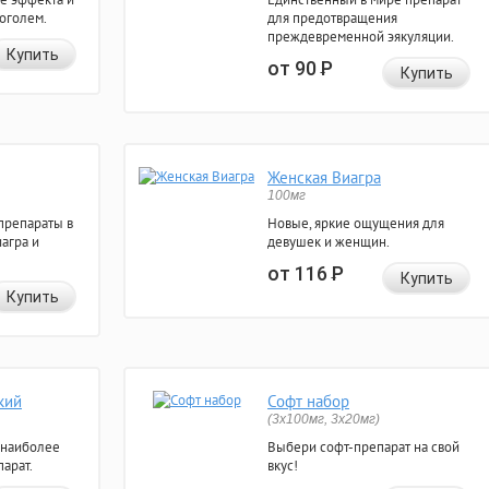
коголем.
для предотвращения
преждевременной эякуляции.
Купить
от 90
Р
Купить
Женская Виагра
100мг
препараты в
Новые, яркие ощущения для
агра и
девушек и женщин.
от 116
Р
Купить
Купить
кий
Софт набор
(3x100мг, 3x20мг)
 наиболее
Выбери софт-препарат на свой
арат.
вкус!