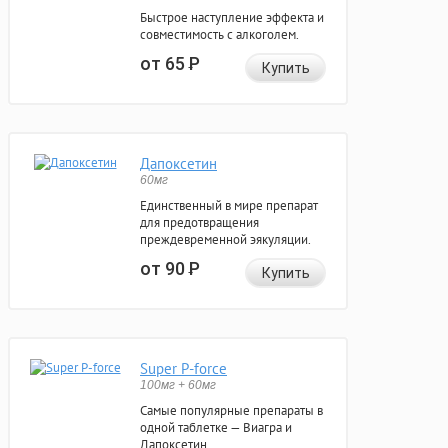
Быстрое наступление эффекта и
совместимость с алкоголем.
от 65
Р
Купить
Дапоксетин
60мг
Единственный в мире препарат
для предотвращения
преждевременной эякуляции.
от 90
Р
Купить
Super P-force
100мг + 60мг
Самые популярные препараты в
одной таблетке — Виагра и
Дапоксетин.