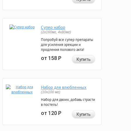
Супер набор
(2х160мг, 4х80мг)
Попробуй все супер препараты
для усиления эрекции и
продления полового акта!
от 158
Р
Купить
Набор для влюбленных
(10х100 мг)
Набор для двоих, добавь страсти
в постель!
от 120
Р
Купить