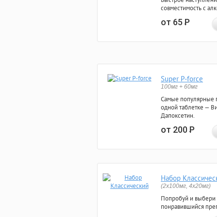
совместимость с ал
от 65
Р
Super P-force
100мг + 60мг
Самые популярные 
одной таблетке — Ви
Дапоксетин.
от 200
Р
Набор Классичес
(2x100мг, 4x20мг)
Попробуй и выбери
понравившийся преп