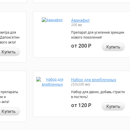
Аванафил
100 мг
евитра для
Препарат для усиления эрекции
 Дапоксетин
нового поколения!
вого акта!
от 200
Р
Купить
Купить
Набор для влюбленных
(10х100 мг)
 препараты
Набор для двоих, добавь страсти
ии и
в постель!
 акта!
от 120
Р
Купить
Купить