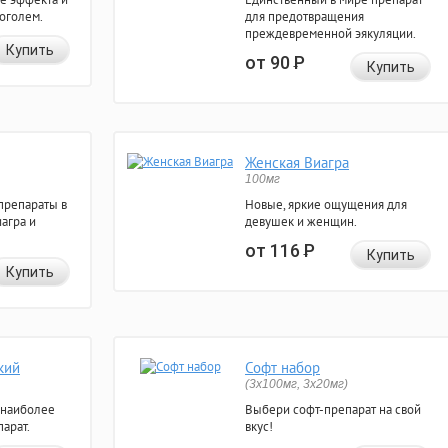
коголем.
для предотвращения
преждевременной эякуляции.
Купить
от 90
Р
Купить
Женская Виагра
100мг
препараты в
Новые, яркие ощущения для
агра и
девушек и женщин.
от 116
Р
Купить
Купить
кий
Софт набор
(3x100мг, 3x20мг)
 наиболее
Выбери софт-препарат на свой
арат.
вкус!