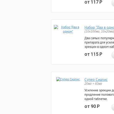
от 117
Р
Набор "Два в одн
(10x100мг, 10x20мг
Два самых популяр
препарата для усил
эрекции в одном на
от 115
Р
Супер Сиалис
20мг + 60мг
Усиление эрекции до
продление полового
одной таблетке.
от 90
Р