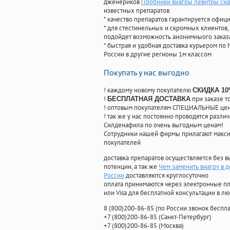
дженериков
Пробники виагры левитры сиа
известных препаратов
* качество препаратов гарантируется офи
* для стестинельных и скромных клиентов,
подойдет возможность анонимныого заказа
* быстрая и удобная доставка курьером по 
России в другие регионы 1м классом
Покупать у нас выгодно
! каждому новому покупателю
СКИДКА 1
!
при заказе т
БЕСПЛАТНАЯ ДОСТАВКА
! оптовым покупателям СПЕЦИАЛЬНЫЕ цены
! так же у нас постоянно проводятся раз
Силденафила по очень выгодным ценам!
Cотрудники нашей фирмы прилагают макси
покупателей
доставка препаратов осуществляется без в
потенции, а так же
Чем заменить виагру в 
России
доставляются круглосуточно
оплата принимаются через электронные пл
или Visa для бесплатной консультации в л
8
(800
)200-86-85
(
по России звонок беспла
+7
(800
)200-86-85
(
Санкт-Петербург)
+7
(800
)200-86-85
(
Москва)