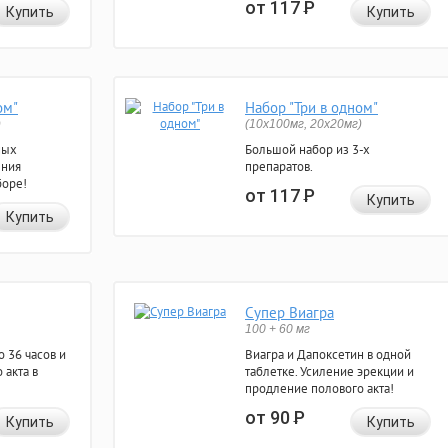
от 117
Р
Купить
Купить
ом"
Набор "Три в одном"
)
(10x100мг, 20x20мг)
ных
Большой набор из 3-х
ения
препаратов.
боре!
от 117
Р
Купить
Купить
Супер Виагра
100 + 60 мг
 36 часов и
Виагра и Дапоксетин в одной
 акта в
таблетке. Усиление эрекции и
продление полового акта!
от 90
Р
Купить
Купить