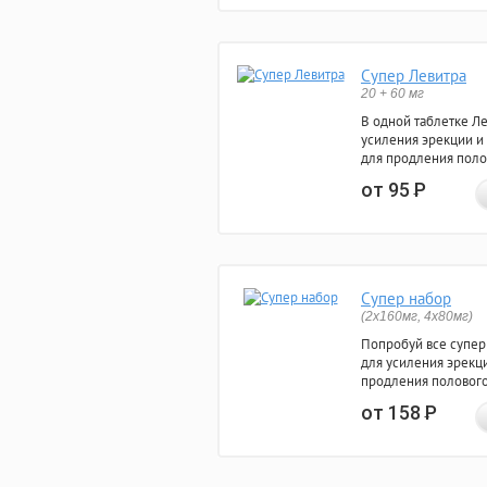
Супер Левитра
20 + 60 мг
В одной таблетке Л
усиления эрекции и
для продления поло
от 95
Р
Супер набор
(2х160мг, 4х80мг)
Попробуй все супер
для усиления эрекц
продления полового
от 158
Р