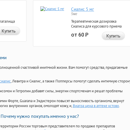
Сиалис 5 мг
5мг
лагалища
Терапевтическая дозировка
Сиалиса для курсового приема
Купить
от 60
Р
Купить
нами
олноценной счастливой инитмной жизни. Вам помогут средства, придагаемые
сиалис
, Левитра и Сиалис, а также Попперсы помогут сделать интимную сторон
Ансомон и Гетропин добавят силы, энергии спортсменам и решат проблемы
ориамин Форте, Guarana и Экдистерон повысят выносливость организма, вернут
огих внутренних органов, омолодят кожу, и,
Виагра цена в аптеке кстово
.
Почему нужно покупать именно у нас?
территории России торговым представителем по продаже препаратов