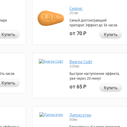
Сиалис
20 мг
мире
Самый долгоиграющий
препарат. Эффект до 36 часов.
от 70
Р
Купить
Купить
Виагра Софт
100мг
ть часов.
Быстрое наступление эффекта,
уже через 20 минут.
Купить
от 65
Р
Купить
Дапоксетин
60мг
е эффекта и
Единственный в мире препарат