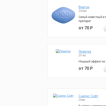
Виагра
100мг
Самый известный в 
препарат
от 70
Р
Левитра
20 мг
Мощный эффект на 5
от 70
Р
Сиалис Софт
20мг
Быстрое наступлени