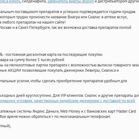
лиса купить
, силденафила
,
Заменитель виагры форум
и дистрибьютором други
циальным поставщиком препаратов и успешно подтверждается годами продаж
 которым трудно произнести название Виагра или Сиалис в аптеке вслух,
 любого препаратан на нашем сайте!
Москве и в Санкт-Петербурге, так же возможна доставка препаратов почтой
- постоянная дисконтная карта на последующие покупки
0%
овара на сумму более 5 тысяч рублей
 на мелкооптовые партии препарата с возможностью выписки товарного чек
личные АКЦИИ позволяющие покупать дженерики Левитры, Сиалиса и
мальные усилия, чтобы сделать приобретение препаратов удобным для
ыходных дней круглосуточно. Для VIP клиентов: Сиалис и другие препараты дл
домашних условиях. качественные индийские дженерики с доставкой по всей
атежные системы Яндекс Деньги, Web Money и с банковских карт Master Card
юбое время можно обратиться
»
по многоканальным телефонам:
тный),