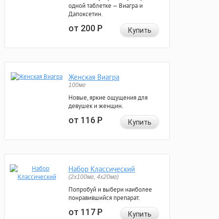
одной таблетке — Виагра и
Дапоксетин.
от 200
Р
Купить
Женская Виагра
100мг
Новые, яркие ощущения для
девушек и женщин.
от 116
Р
Купить
Набор Классический
(2x100мг, 4x20мг)
Попробуй и выбери наиболее
понравившийся препарат.
от 117
Р
Купить