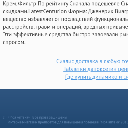
Крем. Фильтр По рейтингу Сначала подешевле С
скидками.LatestCenturion Форма: Дженерик Виаг
вещество избавляет от последствий функциональ
расстройств, травм и операций, вредных привыче
Эти эффективные средства быстро завоевали ры
спросом.
Сиалис доставка в любую то
Таблетки дапоксетин цен
Где купить динамико и с
«Моя Аптека» | Все права защищены
Интернет-магазин препаратов для повышения потенции “Моя аптека” 201