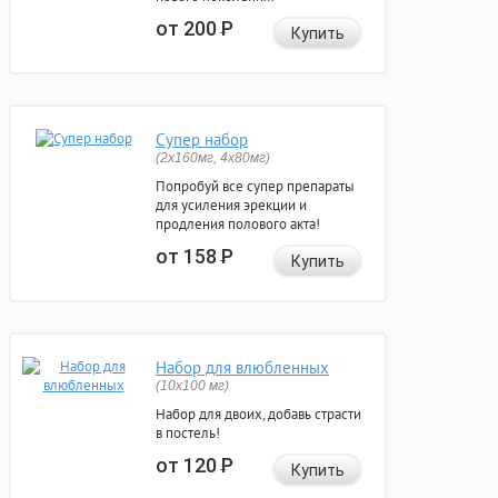
от 200
Р
Купить
Супер набор
(2х160мг, 4х80мг)
Попробуй все супер препараты
для усиления эрекции и
продления полового акта!
от 158
Р
Купить
Набор для влюбленных
(10х100 мг)
Набор для двоих, добавь страсти
в постель!
от 120
Р
Купить