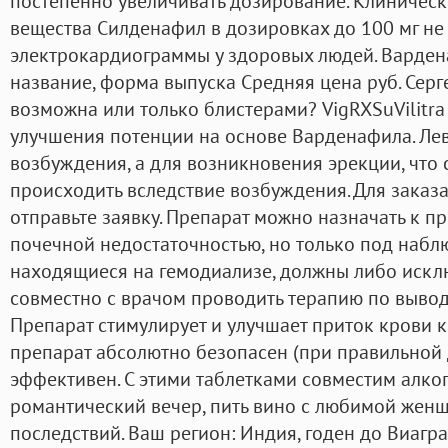
постепенно увеличивать дозирование. Клиничес
вещества Силденафил в дозировках до 100 мг н
электрокардиограммы у здоровых людей. Вардена
название, форма выпуска Средняя цена руб. Сер
возможна или только блистерами? VigRXSuVilitra 
улучшения потенции на основе Варденафила. Лев
возбуждения, а для возникновения эрекции, что
происходить вследствие возбуждения. Для заказа
отправьте заявку. Препарат можно назначать к 
почечной недостаточностью, но только под набл
находящиеся на гемодиализе, должны либо исклю
совместно с врачом проводить терапию по вывод
Препарат стимулирует и улучшает приток крови к 
препарат абсолютно безопасен (при правильной д
эффективен. С этими таблетками совместим алког
романтический вечер, пить вино с любимой женщ
последствий. Ваш регион: Индия, годен до Виагр